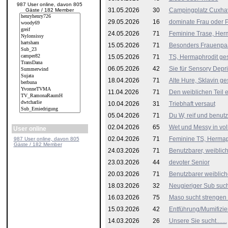
987 User online, davon 805
31.05.2026
30
Campingplatz Cuxha
Gäste / 182 Member
29.05.2026
16
dominate Frau oder 
24.05.2026
71
Feminine Trase, Herm
15.05.2026
71
Besonders Frauenpaa
15.05.2026
71
TS, Hermaphrodit ge
06.05.2026
42
Sie für Sensory Depr
18.04.2026
71
Alte Hure, Sklavin ge
11.04.2026
71
Den weiblichen Teil 
10.04.2026
31
Triebhaft versaut
05.04.2026
71
Du W, reif und benutzb
02.04.2026
65
Wet und Messy in vol
User online
02.04.2026
71
Feminine TS, Hermap
987 User online, davon 805
Gäste / 182 Member
24.03.2026
71
Benutzbarer, weiblic
23.03.2026
44
devoter Senior
20.03.2026
71
Benutzbarer weiblich
18.03.2026
32
Neugieriger Sub such
16.03.2026
75
Maso sucht strengen 
15.03.2026
42
Entführung/Mumifizi
14.03.2026
26
Unsere Sie sucht.......