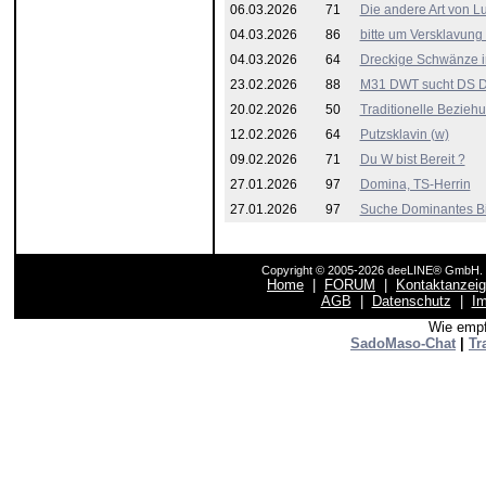
06.03.2026
71
Die andere Art von Lu
04.03.2026
86
bitte um Versklavung 
04.03.2026
64
Dreckige Schwänze i
23.02.2026
88
M31 DWT sucht DS 
20.02.2026
50
Traditionelle Beziehu
12.02.2026
64
Putzsklavin (w)
09.02.2026
71
Du W bist Bereit ?
27.01.2026
97
Domina, TS-Herrin
27.01.2026
97
Suche Dominantes Bi-
Copyright © 2005-2026 deeLINE® GmbH. F
Home
|
FORUM
|
Kontaktanzei
AGB
|
Datenschutz
|
I
Wie empf
SadoMaso-Chat
|
Tr