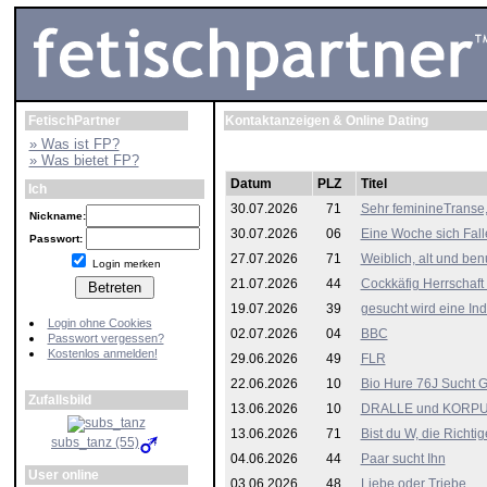
FetischPartner
Kontaktanzeigen & Online Dating
» Was ist FP?
» Was bietet FP?
Datum
PLZ
Titel
Ich
30.07.2026
71
Sehr feminineTranse
Nickname:
30.07.2026
06
Eine Woche sich Fal
Passwort:
27.07.2026
71
Weiblich, alt und ben
Login merken
21.07.2026
44
Cockkäfig Herrschaft
19.07.2026
39
gesucht wird eine Ind
Login ohne Cookies
02.07.2026
04
BBC
Passwort vergessen?
Kostenlos anmelden!
29.06.2026
49
FLR
22.06.2026
10
Bio Hure 76J Sucht G
Zufallsbild
13.06.2026
10
DRALLE und KORPUL
13.06.2026
71
Bist du W, die Richtig
subs_tanz (55)
04.06.2026
44
Paar sucht Ihn
User online
03.06.2026
48
Liebe oder Triebe