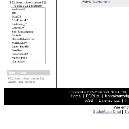
Rubrik:
Taschengeld
892 User online, davon 711
Gäste / 181 Member
User online
892 User online, davon 711
Gäste / 181 Member
Copyright © 2005-2026 deeLINE® GmbH. F
Home
|
FORUM
|
Kontaktanzei
AGB
|
Datenschutz
|
I
Wie empf
SadoMaso-Chat
|
Tr