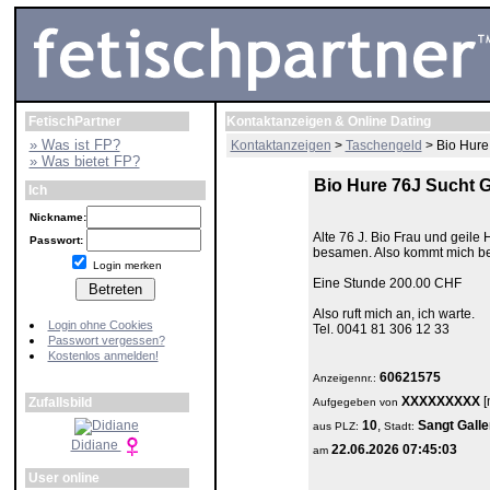
FetischPartner
Kontaktanzeigen & Online Dating
» Was ist FP?
Kontaktanzeigen
>
Taschengeld
> Bio Hure
» Was bietet FP?
Bio Hure 76J Sucht G
Ich
Nickname:
Alte 76 J. Bio Frau und geile
Passwort:
besamen. Also kommt mich be
Login merken
Eine Stunde 200.00 CHF
Also ruft mich an, ich warte.
Login ohne Cookies
Tel. 0041 81 306 12 33
Passwort vergessen?
Kostenlos anmelden!
60621575
Anzeigennr.:
XXXXXXXXX
[
Zufallsbild
Aufgegeben von
10
,
Sangt Galle
aus
PLZ:
Stadt:
Didiane
22.06.2026 07:45:03
am
User online