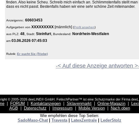
finden. Also keine Scheu. Schreib mich einfach an. Schlimmstenfalls stellt man
dass es nicht passt. Bestenfalls haben wir eine sehr schöne Zeit miteinander.
60603453
Anzeigennr.:
XXXXXXXXX
[männlich]
Aufgegeben von
(
Profil ansehen
)
48
,
Steinfurt
,
Nordrhein-Westfalen
aus
PLZ:
Stadt:
Bundesland:
03.06.2026 07:45:03
am
Rubrik:
Er sucht Sie (Triebe)
-< Auf diese Anzeige antworten >
right © 2005-2026 deeLINE® GmbH. FetischPartner™ ist eine Schutzmarke der Firma dee
me
|
FORUM
|
Kontaktanzeigen
|
Sklavenmarkt
|
Online-Magazin
|
Lex
AGB
|
Datenschutz
|
Impressum
|
Mobile Version
|
Nach oben
Wie empfehlen diese Top Seiten:
SadoMaso-Chat
|
Travesta
|
LatexZentrale
|
LederStolz