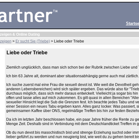
Startse
zeigen & Online Dating
zeigen
>
Er sucht Sie (Triebe)
> Liebe oder Triebe
Liebe oder Triebe
Ziemlich unglücklich, dass man sich schon bei der Rubrik zwischen Liebe und
Ich bin 63 Jahre alt, dominant aber situationsabhängig gerne auch mal zärtlich.
Ich suche zuerst mal eine Frau die sexuell devot ist. Wie weit die Devotheit geh
anderen Lebensbereichen) wird sich später ergeben. Das würde also für "Triebe
durchaus möglich, dass sich mehr daraus entwickelt. Vielleicht ja sogar bis hin 
offen und lasse alles auf mich zukommen. Es gilt quasi in allen Bereichen "Alle
sexueller Hinsicht legt die Sub die Grenzen fest. Ich beachte jedes Tabu und ve
einer Session ein neues Tabu ergeben kann. Alles ganz locker. Was passiert, 
gemeinsamen Kaffee über ONS, regelmäßige Treffen bis hin zur festen Beziehun
Da ich im letzten Jahr beschlossen habe, ein paar Jahre früher die Rente zu g
Menge Zeit. Deshalb sind in Verbindung mit dem Deutschlandticket Treffen in 
Ob du nun devot bis masochistisch bist und strenge Erziehung suchst oder imm
lieber geführt zu werden und nun neugierig bist, wie weit du zu gehen bereit b