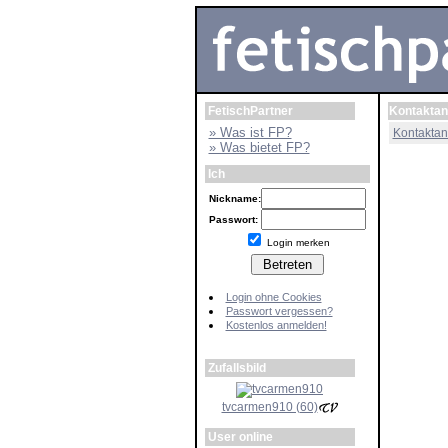
FetischPartner
Kontaktan
» Was ist FP?
Kontaktan
» Was bietet FP?
Ich
Nickname:
Passwort:
Login merken
Login ohne Cookies
Passwort vergessen?
Kostenlos anmelden!
Zufallsbild
tvcarmen910 (60)
User online