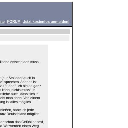
ite
FORUM
Jetzt kostenlos anmelden!
|
|
 Triebe entscheiden muss.
t (nur Sex oder auch in
" sprechen. Aber es ist
zu "Liebe". Ich bin da ganz
s kann, nichts muss". In
rstehe auch, dass sich in
sieht man dann. Von einem
g ist alles möglich.
enießen, habe ich jede
ganz Deutschland möglich.
er schon das Gefühl hattest,
ist. Wir werden einen Weg