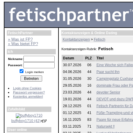
FetischPartner
Kontaktanzeigen & Online Dating
» Was ist FP?
Kontaktanzeigen
>
Fetisch
» Was bietet FP?
Fetisch
Kontaktanzeigen-Rubrik:
Ich
Datum
PLZ
Titel
Nickname:
30.07.2026
06
Eine Woche sich Falle
Passwort:
04.06.2026
44
Paar sucht Ihn
Login merken
31.05.2026
30
Campingplatz Cuxhav
29.05.2026
16
dominate Frau oder Pa
Login ohne Cookies
23.03.2026
44
devoter Senior
Passwort vergessen?
Kostenlos anmelden!
19.01.2026
44
DEVOT und dazu DWT 
28.12.2025
01
Fetisch Partnerin für 
Zufallsbild
01.12.2025
41
Füße-Trampling-und v
16.11.2025
83
Paare für neue Erfahr
buffyboy1710 (42)
03.11.2025
71
Natursekt !!
User online