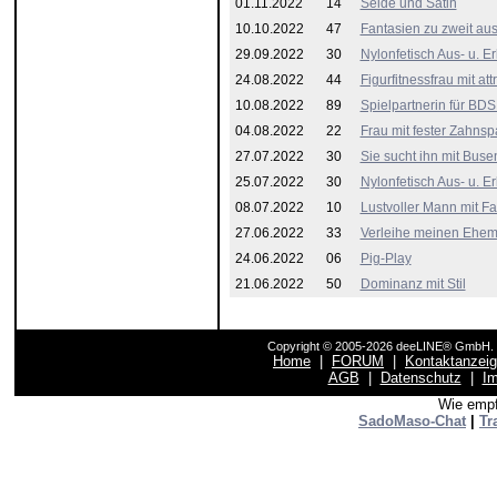
01.11.2022
14
Seide und Satin
10.10.2022
47
Fantasien zu zweit au
29.09.2022
30
Nylonfetisch Aus- u. Er
24.08.2022
44
Figurfitnessfrau mit at
10.08.2022
89
Spielpartnerin für BD
04.08.2022
22
Frau mit fester Zahns
27.07.2022
30
Sie sucht ihn mit Buse
25.07.2022
30
Nylonfetisch Aus- u. Er
08.07.2022
10
Lustvoller Mann mit Fa
27.06.2022
33
Verleihe meinen Ehem
24.06.2022
06
Pig-Play
21.06.2022
50
Dominanz mit Stil
Copyright © 2005-2026 deeLINE® GmbH. F
Home
|
FORUM
|
Kontaktanzei
AGB
|
Datenschutz
|
I
Wie empf
SadoMaso-Chat
|
Tr