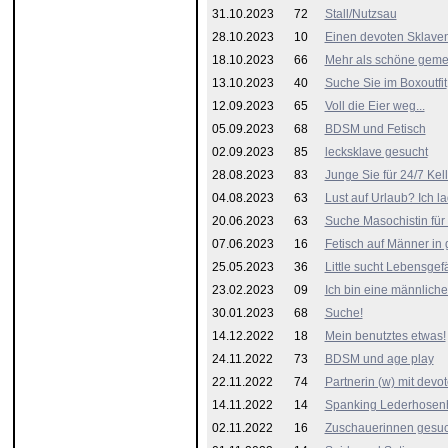
31.10.2023
72
Stall/Nutzsau
28.10.2023
10
Einen devoten Sklave
18.10.2023
66
Mehr als schöne geme
13.10.2023
40
Suche Sie im Boxoutfit
12.09.2023
65
Voll die Eier weg...
05.09.2023
68
BDSM und Fetisch
02.09.2023
85
lecksklave gesucht
28.08.2023
83
Junge Sie für 24/7 Kell
04.08.2023
63
Lust auf Urlaub? Ich la
20.06.2023
63
Suche Masochistin für
07.06.2023
16
Fetisch auf Männer in 
25.05.2023
36
Little sucht Lebensgef
23.02.2023
09
Ich bin eine männlich
30.01.2023
68
Suche!
14.12.2022
18
Mein benutztes etwas!
24.11.2022
73
BDSM und age play
22.11.2022
74
Partnerin (w) mit devot
14.11.2022
14
Spanking Lederhosen
02.11.2022
16
Zuschauerinnen gesuc