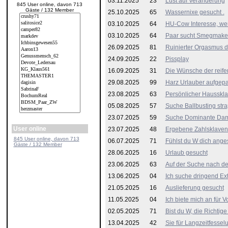
03.11.2025
23
Lust auf Veränderung
845 User online, davon 713
Gäste / 132 Member
25.10.2025
65
Wassernixe gesucht .
03.10.2025
64
HU-Cow Interesse, wer
03.10.2025
64
Paar sucht Smegmakeu
26.09.2025
81
Ruinierter Orgasmus d
24.09.2025
22
Pissplay
16.09.2025
31
Die Wünsche der reif
29.08.2025
99
Harz Urlauber aufgepa
23.08.2025
63
Persönlicher Haussklav
05.08.2025
57
Suche Ballbusting str
23.07.2025
59
Suche Dominante Dame 
User online
23.07.2025
48
Ergebene Zahlsklaven
845 User online, davon 713
06.07.2025
71
Fühlst du W dich ange
Gäste / 132 Member
28.06.2025
16
Urlaub gesucht
23.06.2025
63
Auf der Suche nach der
13.06.2025
04
Ich suche dringend Ex
21.05.2025
16
Auslieferung gesucht
11.05.2025
04
Ich biete mich an für 
02.05.2025
71
Bist du W, die Richtige
13.04.2025
42
Sie für Langzeitfessel