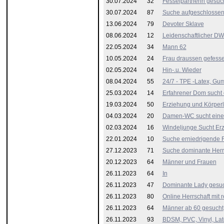
30.07.2024
32
Fesselpartnerin gesuc
30.07.2024
87
Suche aufgeschlossen
13.06.2024
79
Devoter Sklave
08.06.2024
12
Leidenschaftlicher DW
22.05.2024
34
Mann 62
10.05.2024
24
Frau draussen gefesse
02.05.2024
04
Hin-.u. Wieder
08.04.2024
55
24/7 - TPE -Latex, Gu
25.03.2024
14
Erfahrener Dom sucht 
19.03.2024
50
Erziehung und Körperl
04.03.2024
20
Damen-WC sucht ein
02.03.2024
16
Windeljunge Sucht Erz
22.01.2024
10
Suche erniedrigende 
27.12.2023
71
Suche dominante Herr
20.12.2023
64
Männer und Frauen
26.11.2023
64
In
26.11.2023
47
Dominante Lady gesu
26.11.2023
80
Online Herrschaft mit 
26.11.2023
64
Männer ab 60 gesucht
26.11.2023
93
BDSM, PVC, Vinyl, Lat