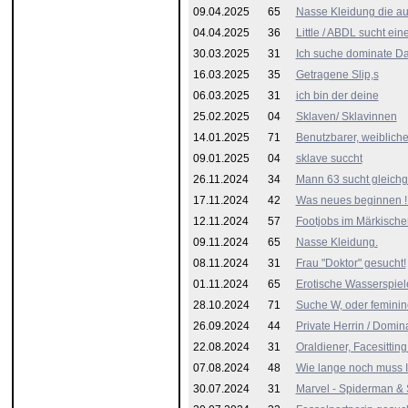
09.04.2025
65
Nasse Kleidung die auf
04.04.2025
36
Little / ABDL sucht ei
30.03.2025
31
Ich suche dominate D
16.03.2025
35
Getragene Slip,s
06.03.2025
31
ich bin der deine
25.02.2025
04
Sklaven/ Sklavinnen
14.01.2025
71
Benutzbarer, weiblich
09.01.2025
04
sklave succht
26.11.2024
34
Mann 63 sucht gleich
17.11.2024
42
Was neues beginnen ! 
12.11.2024
57
Footjobs im Märkische
09.11.2024
65
Nasse Kleidung.
08.11.2024
31
Frau "Doktor" gesucht!
01.11.2024
65
Erotische Wasserspiel
28.10.2024
71
Suche W, oder feminin
26.09.2024
44
Private Herrin / Domin
22.08.2024
31
Oraldiener, Facesitting
07.08.2024
48
Wie lange noch muss
30.07.2024
31
Marvel - Spiderman & S