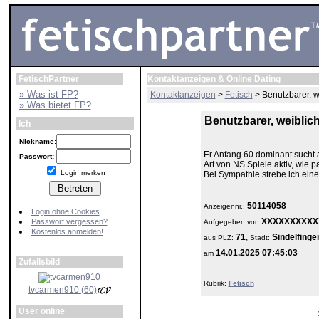
FetischPartner
Kontaktanzeigen & Online Dating
» Was ist FP?
Kontaktanzeigen
>
Fetisch
> Benutzbarer, w
» Was bietet FP?
Benutzbarer, weiblic
Ich
Nickname:
Er Anfang 60 dominant sucht a
Passwort:
Art von NS Spiele aktiv, wie 
Login merken
Bei Sympathie strebe ich ein
50114058
Anzeigennr.:
Login ohne Cookies
XXXXXXXXXX
Passwort vergessen?
Aufgegeben von
Kostenlos anmelden!
71
,
Sindelfinge
aus
PLZ:
Stadt:
14.01.2025 07:45:03
am
Zufallsbild
Rubrik:
Fetisch
tvcarmen910 (60)
User online