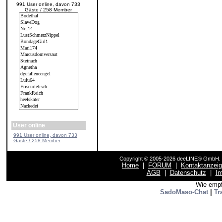
991 User online, davon 733
Gäste / 258 Member
User online
991 User online, davon 733
Gäste / 258 Member
Copyright © 2005-2026 deeLINE® GmbH. F
Home
|
FORUM
|
Kontaktanzei
AGB
|
Datenschutz
|
I
Wie empf
SadoMaso-Chat
|
Tr