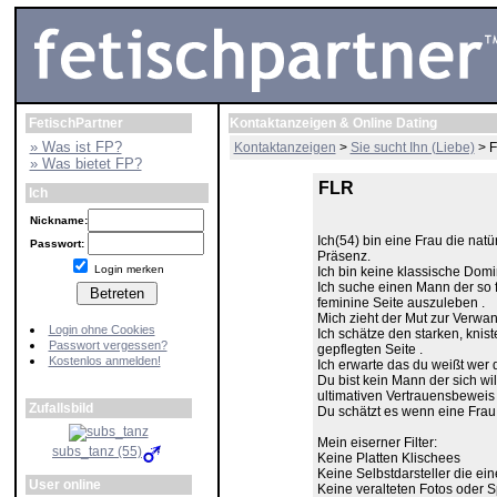
FetischPartner
Kontaktanzeigen & Online Dating
» Was ist FP?
Kontaktanzeigen
>
Sie sucht Ihn (Liebe)
> 
» Was bietet FP?
FLR
Ich
Nickname:
Ich(54) bin eine Frau die natü
Passwort:
Präsenz.
Login merken
Ich bin keine klassische Dom
Ich suche einen Mann der so f
feminine Seite auszuleben .
Mich zieht der Mut zur Verwan
Login ohne Cookies
Ich schätze den starken, kni
Passwort vergessen?
gepflegten Seite .
Kostenlos anmelden!
Ich erwarte das du weißt wer d
Du bist kein Mann der sich wi
ultimativen Vertrauensbeweis fr
Zufallsbild
Du schätzt es wenn eine Frau
Mein eiserner Filter:
subs_tanz (55)
Keine Platten Klischees
Keine Selbstdarsteller die ei
User online
Keine veralteten Fotos oder S