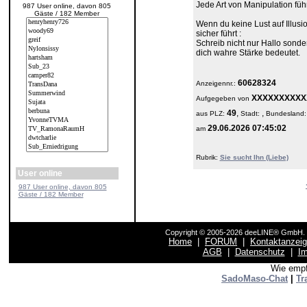
Jede Art von Manipulation füh
987 User online, davon 805
Gäste / 182 Member
Wenn du keine Lust auf Illusio
sicher führt :
Schreib nicht nur Hallo sonde
dich wahre Stärke bedeutet.
60628324
Anzeigennr.:
XXXXXXXXXX
Aufgegeben von
49
,
,
aus
PLZ:
Stadt:
Bundesland
29.06.2026 07:45:02
am
Rubrik:
Sie sucht Ihn (Liebe)
User online
987 User online, davon 805
Gäste / 182 Member
Copyright © 2005-2026 deeLINE® GmbH. F
Home
|
FORUM
|
Kontaktanzei
AGB
|
Datenschutz
|
I
Wie empf
SadoMaso-Chat
|
Tr