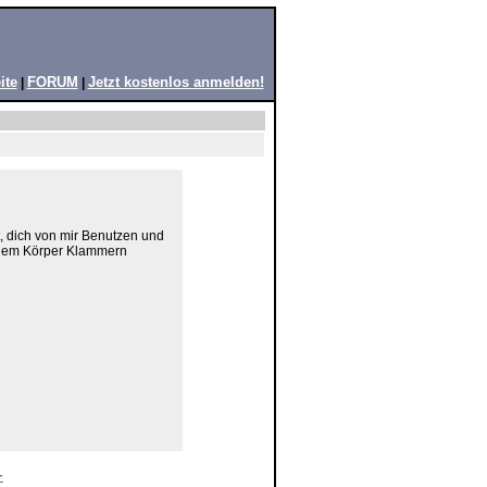
ite
FORUM
Jetzt kostenlos anmelden!
|
|
t, dich von mir Benutzen und
einem Körper Klammern
-