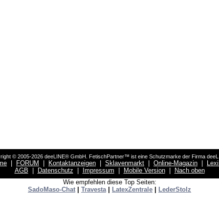
right © 2005-2026 deeLINE® GmbH. FetischPartner™ ist eine Schutzmarke der Firma dee
me
|
FORUM
|
Kontaktanzeigen
|
Sklavenmarkt
|
Online-Magazin
|
Lex
AGB
|
Datenschutz
|
Impressum
|
Mobile Version
|
Nach oben
Wie empfehlen diese Top Seiten:
SadoMaso-Chat
|
Travesta
|
LatexZentrale
|
LederStolz