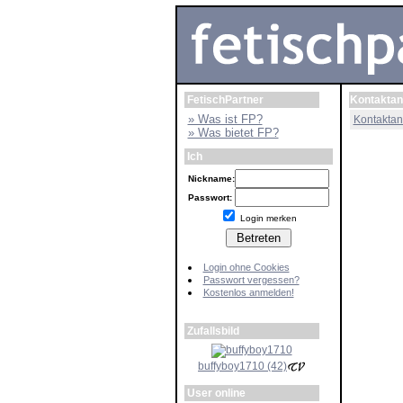
FetischPartner
Kontaktan
» Was ist FP?
Kontaktan
» Was bietet FP?
Ich
Nickname:
Passwort:
Login merken
Login ohne Cookies
Passwort vergessen?
Kostenlos anmelden!
Zufallsbild
buffyboy1710 (42)
User online