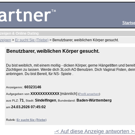
Startse
zeigen & Online Dating
zeigen
>
Er sucht Sie (Triebe)
> Benutzbarer, weiblichen Körper gesucht.
Benutzbarer, weiblichen Körper gesucht.
Du bist weiblich, mit einem mollig - dicken Körper, gerne Hängetitten und berei
Züchtigen zu lassen. Werde dich 3Loch AO Benutzen. Dich Vaginal Fisten, d
anbringen. Du bist Bereit, für NS- Spiele .
60323146
Anzeigennr.:
XXXXXXXXXXXX
[männlich]
Aufgegeben von
(
Profil ansehen
)
71
,
Sindelfingen
,
Baden-Württemberg
aus
PLZ:
Stadt:
Bundesland:
24.03.2026 07:45:02
am
Rubrik:
Er sucht Sie (Triebe)
-< Auf diese Anzeige antworten >