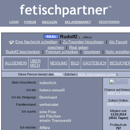
LOGIN
FORUM
MAGAZIN
SKLAVENMARKT
REGISTRIEREN
Rudolf2
(
offline)
Eine Nachricht schreiben
|
Zu Freunden hinzufügen
|
Als Favorit
speichern
|
Real geben
Rudolf2 beschenken
|
Premium schenken
|
Ignorieren
|
Notiz erstellen
ÜBER
ALLGEMEIN
NEIGUNG
BILD
GÄSTEBUCH
BESUCHE
MICH
Diese Person besitzt das
REAL
-Zeichen (
REAL-Informationen zeigen
)
Mein Geschlecht:
männlich
Chance auf Antwor
hetero-sexuell
Ich bin:
HIER KLICKEN
Dominant
Ich bin (Neigung):
Zuletzt Online:
HIER KLICKEN
verheiratet
Familienstand:
Mitglied seit:
Ich suche:
eine Frau
13.03.2014
ein Pärchen
(4531 Tagen)
eine/n Transvestit
Profilaufrufe
Ich möchte:
Affäre
797