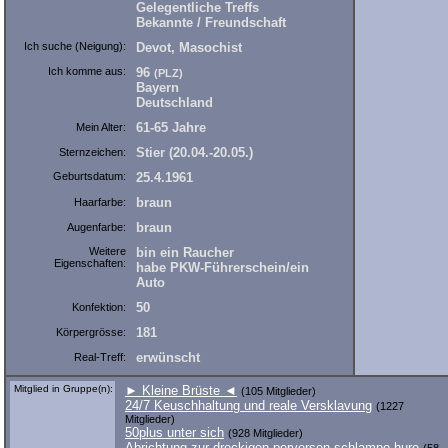
Gelegentliche Treffs
Bekannte / Freundschaft
Ich suche (Neigung):
Devot, Masochist
Ich komme aus:
96
(PLZ)
Bayern
Deutschland
61-65 Jahre
Mein Alter:
Stier (20.04.-20.05.)
Sternzeichen:
Geburtsdatum:
25.4.1961
braun
Haarfarbe:
braun
Augenfarbe:
Weitere
bin ein Raucher
Eigenschaften:
habe PKW-Führerschein/ein
Auto
50
Konfektion:
181
Körpergrösse:
erwünscht
Real-Treff:
Mitglied in Gruppe(n):
► Kleine Brüste ◄
(105 Mitglieder)
24/7 Keuschhaltung und reale Versklavung
(1227
Mitglieder)
50plus unter sich
(928 Mitglieder)
Abrichtung zur dreckigen perversen schlampe hure