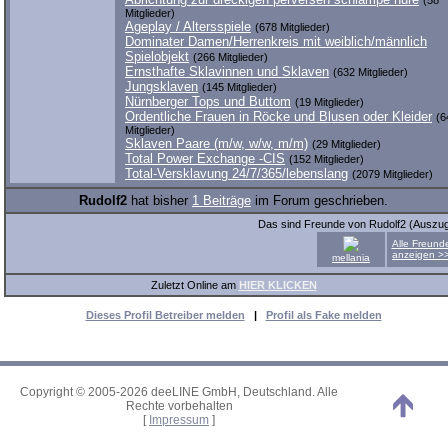
(58
Mitglieder)
Ageplay / Altersspiele
(678 Mitglieder)
Dominater Damen/Herrenkreis mit weiblich/männlich
Spielobjekt
(266 Mitglieder)
Ernsthafte Sklavinnen und Sklaven
(632 Mitglieder)
Jungsklaven
(145 Mitglieder)
Nürnberger Tops und Buttom
(19 Mitglieder)
Ordentliche Frauen in Röcke und Blusen oder Kleider
(6
Mitglieder)
Sklaven Paare (m/w, w/w, m/m)
(29 Mitglieder)
Total Power Exchange -CIS
(152 Mitglieder)
Total-Versklavung 24/7/365/lebenslang
(2079 Mitglieder)
Rudolf2
hat bisher
1 Beiträge
im Forum geschrieben.
Das sind Freunde von Rudolf2 (Auszug
Alle Freund
anzeigen >
mellania
Zuletzt Online am
HIER KLICKEN
Dieses Profil Betreiber melden
|
Profil als Fake melden
Copyright © 2005-2026 deeLINE GmbH, Deutschland. Alle
Rechte vorbehalten
[
Impressum
]