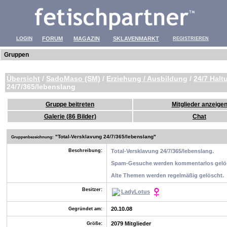
LOGIN
FORUM
MAGAZIN
SKLAVENMARKT
REGISTRIEREN
Gruppen
Übersicht
/
SadoMaso (SM)
/
Erziehung / Ausbildung
/
24/7 Halt
24/7/365/lebenslang
Gruppe beitreten
Mitglieder anzeige
Galerie (86 Bilder)
Chat
"
Total-Versklavung 24/7/365/lebenslang"
Gruppenbezeichnung:
Beschreibung:
Total-Versklavung 24/7/365/lebenslang.
Spam-Gesuche werden kommentarlos gelö
Alte Themen werden regelmäßig gelöscht.
Besitzer:
LadyLotus
20.10.08
Gegründet am:
2079 Mitglieder
Größe: