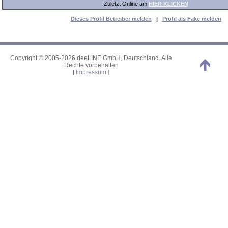
Zuletzt Online am
HIER KLICKEN
Dieses Profil Betreiber melden
|
Profil als Fake melden
Copyright © 2005-2026 deeLINE GmbH, Deutschland. Alle
Rechte vorbehalten
[
Impressum
]