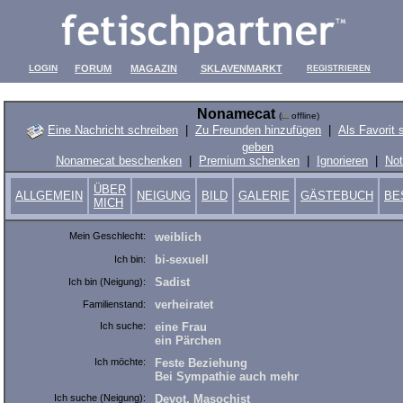
LOGIN
FORUM
MAGAZIN
SKLAVENMARKT
REGISTRIEREN
Nonamecat
(
offline)
Eine Nachricht schreiben
|
Zu Freunden hinzufügen
|
Als Favorit 
geben
Nonamecat beschenken
|
Premium schenken
|
Ignorieren
|
Not
ÜBER
ALLGEMEIN
NEIGUNG
BILD
GALERIE
GÄSTEBUCH
BE
MICH
Mein Geschlecht:
weiblich
bi-sexuell
Ich bin:
Sadist
Ich bin (Neigung):
verheiratet
Familienstand:
Ich suche:
eine Frau
ein Pärchen
Ich möchte:
Feste Beziehung
Bei Sympathie auch mehr
Ich suche (Neigung):
Devot, Masochist