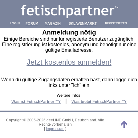
LOGIN
FORUM
MAGAZIN
SKLAVENMARKT
REGISTRIEREN
Anmeldung nötig
Einige Bereiche sind nur für registierte Benutzer zugänglich.
Eine registrierung ist kostenlos, anonym und benötigt nur eine
gültige Emailadresse.
Jetzt kostenlos anmelden!
Wenn du gültige Zugangsdaten erhalten hast, dann logge dich
links unter "Ich" ein.
Weitere Infos:
|
Was ist FetischPartner™?
Was bietet FetischPartner™?
Copyright © 2005-2026 deeLINE GmbH, Deutschland. Alle
Rechte vorbehalten
[
Impressum
]