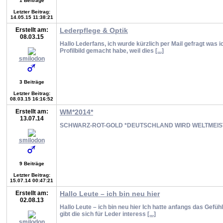
1 Beiträge
Letzter Beitrag:
14.05.15 11:38:21
Erstellt am:
Lederpflege & Optik
08.03.15
Hallo Lederfans, ich wurde kürzlich per Mail gefragt was 
Profilbild gemacht habe, weil dies
[...]
smilodon
3 Beiträge
Letzter Beitrag:
08.03.15 16:16:52
Erstellt am:
WM*2014*
13.07.14
SCHWARZ-ROT-GOLD *DEUTSCHLAND WIRD WELTMEI
smilodon
9 Beiträge
Letzter Beitrag:
15.07.14 00:47:21
Erstellt am:
Hallo Leute – ich bin neu hier
02.08.13
Hallo Leute – ich bin neu hier Ich hatte anfangs das Gefü
gibt die sich für Leder interess
[...]
smilodon