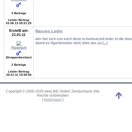
3 Beiträge
Letzter Beitrag:
03.08.13 09:51:25
Erstellt am:
Nasses Leder
21.01.11
wer hat sich von euch denn schonmal,mit leder in die d
damit es figurbetonter wird, bitte das au
[...]
Flagelant
(Gruppenbesitzer)
2 Beiträge
Letzter Beitrag:
26.01.11 19:49:56
Copyright © 2005-2026 deeLINE GmbH, Deutschland. Alle
Rechte vorbehalten
[
Impressum
]