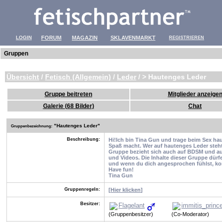
LOGIN
FORUM
MAGAZIN
SKLAVENMARKT
REGISTRIEREN
Gruppen
Übersicht
/
Fetisch (Allgemein)
/
Leder
/ > Hautenges Leder
Gruppe beitreten
Mitglieder anzeige
Galerie (68 Bilder)
Chat
"
Hautenges Leder"
Gruppenbezeichnung:
Beschreibung:
Hi!Ich bin Tina Gun und trage beim Sex ha
Spaß macht. Wer auf hautenges Leder steht,
Gruppe bezieht sich auch auf BDSM und auf
und Videos. Die Inhalte dieser Gruppe dür
und wenn du dich angesprochen fühlst, ko
Have fun!
Tina Gun
Gruppenregeln:
[
Hier klicken
]
Besitzer:
Flagelant
immitis_princ
(Gruppenbesitzer)
(Co-Moderator)