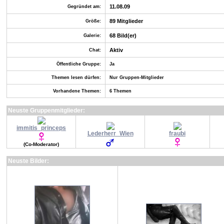
11.08.09
Gegründet am:
89 Mitglieder
Größe:
68 Bild(er)
Galerie:
Aktiv
Chat:
Öffentliche Gruppe:
Ja
Themen lesen dürfen:
Nur Gruppen-Mitglieder
Vorhandene Themen:
6 Themen
Neuste Gruppenmitglieder:
immitis_princeps
Lederherr_Wien
fraubi
(Co-Moderator)
Neuste Bilder: