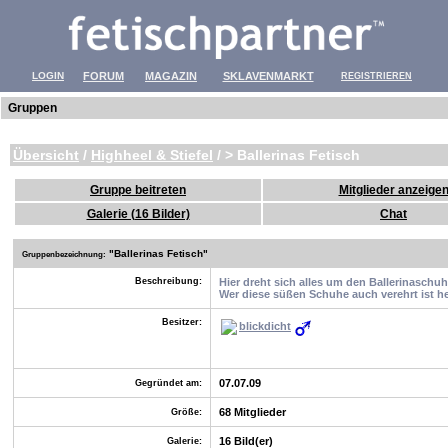
LOGIN
FORUM
MAGAZIN
SKLAVENMARKT
REGISTRIEREN
Gruppen
Übersicht
/
Highheel & Stiefel
/ > Ballerinas Fetisch
Gruppe beitreten
Mitglieder anzeige
Galerie (16 Bilder)
Chat
"
Ballerinas Fetisch"
Gruppenbezeichnung:
Beschreibung:
Hier dreht sich alles um den Ballerinaschuh
Wer diese süßen Schuhe auch verehrt ist h
Besitzer:
blickdicht
07.07.09
Gegründet am:
68 Mitglieder
Größe:
16 Bild(er)
Galerie: