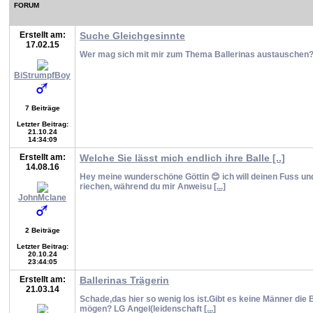
FORUM
Erstellt am:
Suche Gleichgesinnte
17.02.15
Wer mag sich mit mir zum Thema Ballerinas austauschen? 
BiStrumpfBoy
7 Beiträge
Letzter Beitrag:
21.10.24
14:34:09
Erstellt am:
Welche Sie lässt mich endlich ihre Balle [..]
14.08.16
Hey meine wunderschöne Göttin 😊 ich will deinen Fuss 
riechen, während du mir Anweisu
[...]
JohnMclane
2 Beiträge
Letzter Beitrag:
20.10.24
23:44:05
Erstellt am:
Ballerinas Trägerin
21.03.14
Schade,das hier so wenig los ist.Gibt es keine Männer die
mögen? LG Angel(leidenschaft
[...]