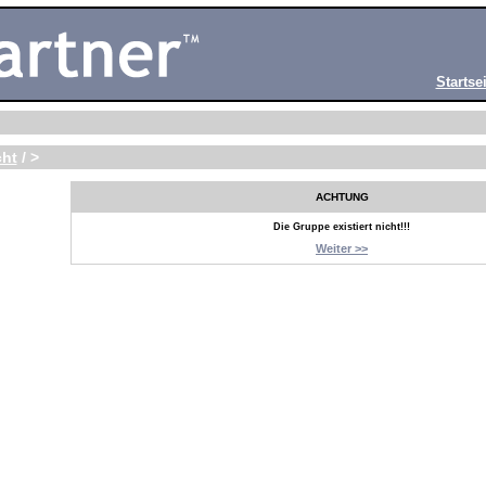
Startsei
cht
/ >
ACHTUNG
Die Gruppe existiert nicht!!!
Weiter >>