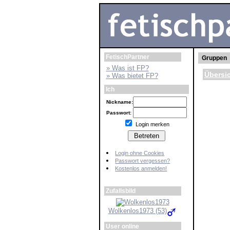
FetischPartner
Gruppen
» Was ist FP?
Übersi
» Was bietet FP?
Ich
Nickname:
Passwort:
Login merken
Login ohne Cookies
Passwort vergessen?
Kostenlos anmelden!
Zufallsbild
Wolkenlos1973 (53)
User online