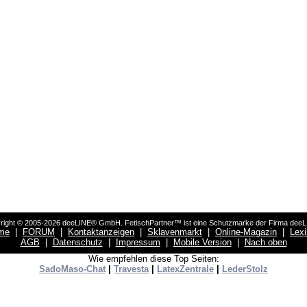
right © 2005-2026 deeLINE® GmbH. FetischPartner™ ist eine Schutzmarke der Firma dee
me
|
FORUM
|
Kontaktanzeigen
|
Sklavenmarkt
|
Online-Magazin
|
Lex
AGB
|
Datenschutz
|
Impressum
|
Mobile Version
|
Nach oben
Wie empfehlen diese Top Seiten:
SadoMaso-Chat
|
Travesta
|
LatexZentrale
|
LederStolz