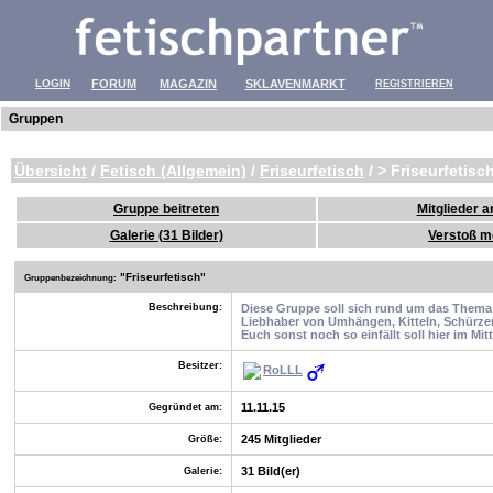
LOGIN
FORUM
MAGAZIN
SKLAVENMARKT
REGISTRIEREN
Gruppen
Übersicht
/
Fetisch (Allgemein)
/
Friseurfetisch
/ > Friseurfetisc
Gruppe beitreten
Mitglieder a
Galerie (31 Bilder)
Verstoß m
"
Friseurfetisch"
Gruppenbezeichnung:
Beschreibung:
Diese Gruppe soll sich rund um das Thema 
Liebhaber von Umhängen, Kitteln, Schürzen
Euch sonst noch so einfällt soll hier im Mit
Besitzer:
RoLLL
11.11.15
Gegründet am:
245 Mitglieder
Größe:
31 Bild(er)
Galerie: