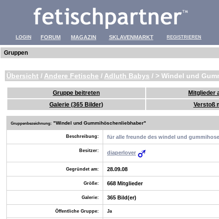
LOGIN
FORUM
MAGAZIN
SKLAVENMARKT
REGISTRIEREN
Gruppen
Übersicht
/
Andere Fetische
/
Adluth Babys
/ > Windel und Gum
Gruppe beitreten
Mitglieder
Galerie (365 Bilder)
Verstoß 
"
Windel und Gummihöschenliebhaber"
Gruppenbezeichnung:
Beschreibung:
für alle freunde des windel und gummihosen
Besitzer:
diaperlover
28.09.08
Gegründet am:
668 Mitglieder
Größe:
365 Bild(er)
Galerie:
Öffentliche Gruppe:
Ja