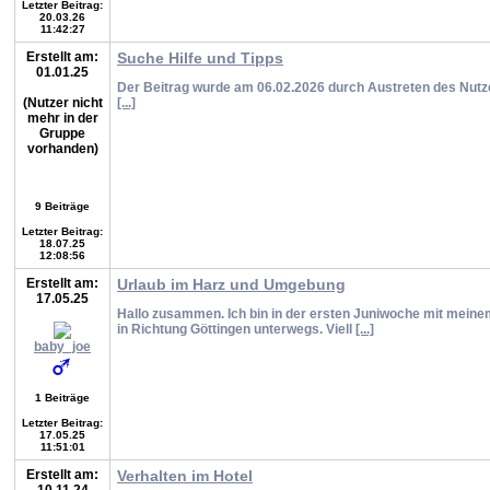
Letzter Beitrag:
20.03.26
11:42:27
Erstellt am:
Suche Hilfe und Tipps
01.01.25
Der Beitrag wurde am 06.02.2026 durch Austreten des Nutz
(Nutzer nicht
[...]
mehr in der
Gruppe
vorhanden)
9 Beiträge
Letzter Beitrag:
18.07.25
12:08:56
Erstellt am:
Urlaub im Harz und Umgebung
17.05.25
Hallo zusammen. Ich bin in der ersten Juniwoche mit mein
in Richtung Göttingen unterwegs. Viell
[...]
baby_joe
1 Beiträge
Letzter Beitrag:
17.05.25
11:51:01
Erstellt am:
Verhalten im Hotel