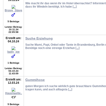
10.11.24
Wie macht ihr das wenn ihr im Hotel übernachtet? Informiert 
dass ihr Windeln benötigt. Ich habe
[...]
Brave_Slave
5 Beiträge
Letzter Beitrag:
10.11.24
22:05:58
Erstellt am:
Suche Erziehung
04.10.24
Suche Mami, Papi, Onkel oder Tante in Brandenburg, Berlin
Benötige noch eine strenge Erziehun
[...]
baby_joe
1 Beiträge
Letzter Beitrag:
04.10.24
11:43:09
Erstellt am:
Gummihose
12.03.24
guten Morgen ich suche wirklich gute brauchbare Gummiho
tragen kann, und auch alltagsta
[...]
Haushaelte..
9 Beiträge