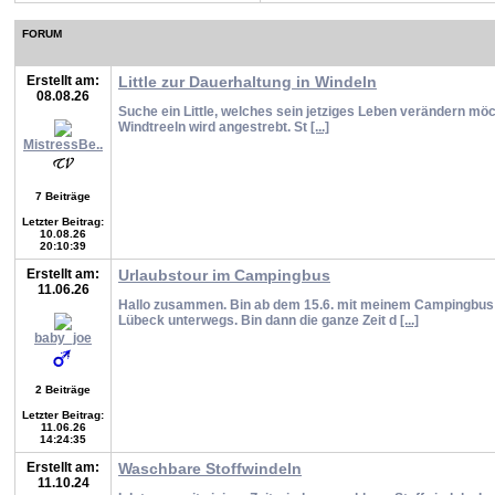
FORUM
Erstellt am:
Little zur Dauerhaltung in Windeln
08.08.26
Suche ein Little, welches sein jetziges Leben verändern möc
Windtreeln wird angestrebt. St
[...]
MistressBe..
7 Beiträge
Letzter Beitrag:
10.08.26
20:10:39
Erstellt am:
Urlaubstour im Campingbus
11.06.26
Hallo zusammen. Bin ab dem 15.6. mit meinem Campingbu
Lübeck unterwegs. Bin dann die ganze Zeit d
[...]
baby_joe
2 Beiträge
Letzter Beitrag:
11.06.26
14:24:35
Erstellt am:
Waschbare Stoffwindeln
11.10.24