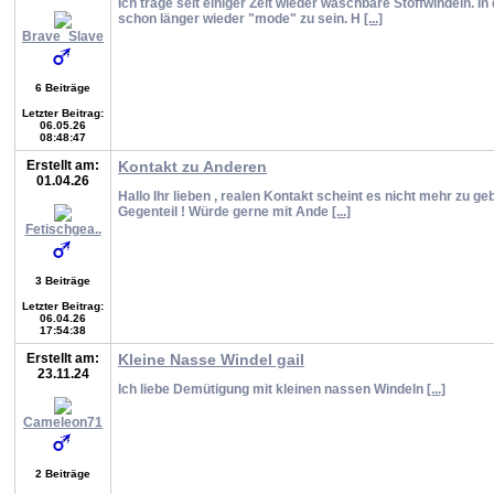
Ich trage seit einiger Zeit wieder waschbare Stoffwindeln. I
schon länger wieder "mode" zu sein. H
[...]
Brave_Slave
6 Beiträge
Letzter Beitrag:
06.05.26
08:48:47
Erstellt am:
Kontakt zu Anderen
01.04.26
Hallo Ihr lieben , realen Kontakt scheint es nicht mehr zu g
Gegenteil ! Würde gerne mit Ande
[...]
Fetischgea..
3 Beiträge
Letzter Beitrag:
06.04.26
17:54:38
Erstellt am:
Kleine Nasse Windel gail
23.11.24
Ich liebe Demütigung mit kleinen nassen Windeln
[...]
Cameleon71
2 Beiträge