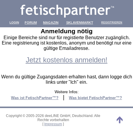
LOGIN
FORUM
MAGAZIN
SKLAVENMARKT
REGISTRIEREN
Anmeldung nötig
Einige Bereiche sind nur für registierte Benutzer zugänglich.
Eine registrierung ist kostenlos, anonym und benötigt nur eine
gültige Emailadresse.
Jetzt kostenlos anmelden!
Wenn du gültige Zugangsdaten erhalten hast, dann logge dich
links unter "Ich" ein.
Weitere Infos:
|
Was ist FetischPartner™?
Was bietet FetischPartner™?
Copyright © 2005-2026 deeLINE GmbH, Deutschland. Alle
Rechte vorbehalten
[
Impressum
]