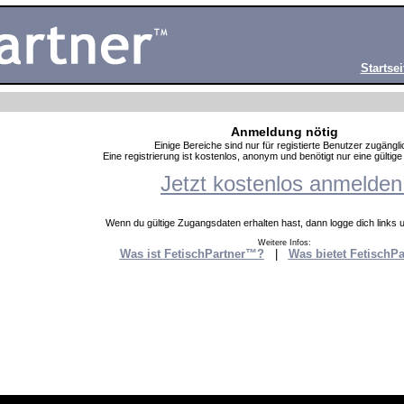
Startsei
Anmeldung nötig
Einige Bereiche sind nur für registierte Benutzer zugängli
Eine registrierung ist kostenlos, anonym und benötigt nur eine gültig
Jetzt kostenlos anmelden
Wenn du gültige Zugangsdaten erhalten hast, dann logge dich links un
Weitere Infos:
Was ist FetischPartner™?
|
Was bietet FetischP