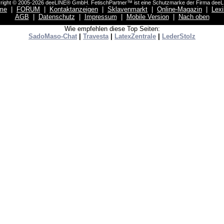
right © 2005-2026 deeLINE® GmbH. FetischPartner™ ist eine Schutzmarke der Firma dee
me
|
FORUM
|
Kontaktanzeigen
|
Sklavenmarkt
|
Online-Magazin
|
Lex
AGB
|
Datenschutz
|
Impressum
|
Mobile Version
|
Nach oben
Wie empfehlen diese Top Seiten:
SadoMaso-Chat
|
Travesta
|
LatexZentrale
|
LederStolz