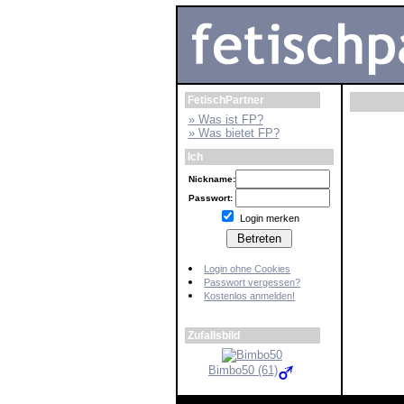
FetischPartner
» Was ist FP?
» Was bietet FP?
Ich
Nickname:
Passwort:
Login merken
Login ohne Cookies
Passwort vergessen?
Kostenlos anmelden!
Zufallsbild
Bimbo50 (61)