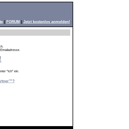
te
|
FORUM
|
Jetzt kostenlos anmelden!
ch.
e Emailadresse.
!
ter "Ich" ein.
artner™?