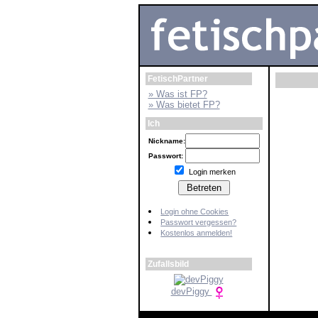
FetischPartner
» Was ist FP?
» Was bietet FP?
Ich
Nickname:
Passwort:
Login merken
Login ohne Cookies
Passwort vergessen?
Kostenlos anmelden!
Zufallsbild
devPiggy