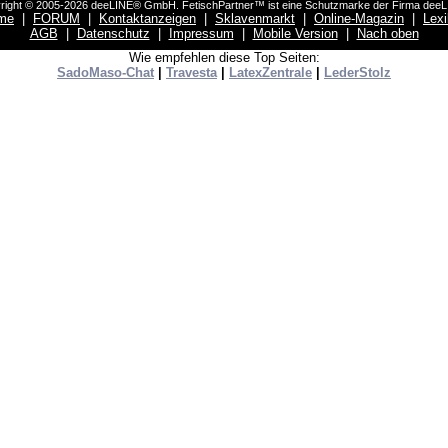
right © 2005-2026 deeLINE® GmbH. FetischPartner™ ist eine Schutzmarke der Firma dee
me
|
FORUM
|
Kontaktanzeigen
|
Sklavenmarkt
|
Online-Magazin
|
Lex
AGB
|
Datenschutz
|
Impressum
|
Mobile Version
|
Nach oben
Wie empfehlen diese Top Seiten:
SadoMaso-Chat
|
Travesta
|
LatexZentrale
|
LederStolz