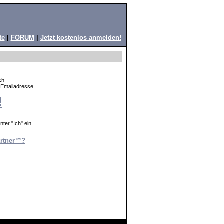
te
|
FORUM
|
Jetzt kostenlos anmelden!
ch.
e Emailadresse.
!
ter "Ich" ein.
artner™?