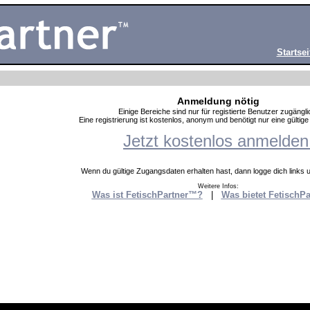
Startsei
Anmeldung nötig
Einige Bereiche sind nur für registierte Benutzer zugängli
Eine registrierung ist kostenlos, anonym und benötigt nur eine gültig
Jetzt kostenlos anmelden
Wenn du gültige Zugangsdaten erhalten hast, dann logge dich links un
Weitere Infos:
Was ist FetischPartner™?
|
Was bietet FetischP