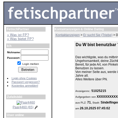
FetischPartner
Kontaktanzeigen & Online Dating
» Was ist FP?
Kontaktanzeigen
>
Er sucht Sie (Triebe)
> D
» Was bietet FP?
Du W bist benutzbar 
Ich
Nickname:
Das wichtigste, was du mitbri
Passwort:
Ungehorsamkeit, deine Zücht
Login merken
Bereit, für jede Art, von Pin
Benutzen zu lassen.
Von meiner Seite aus, werde ic
Jahre alt.
Login ohne Cookies
Alles Weitere über PN.
Passwort vergessen?
Kostenlos anmelden!
51025215
Anzeigennr.:
XXXXXXXXXX
Zufallsbild
Aufgegeben von
71
,
Sindelfinge
aus
PLZ:
Stadt:
Paar4460 (65)
26.10.2025 07:45:02
am
User online