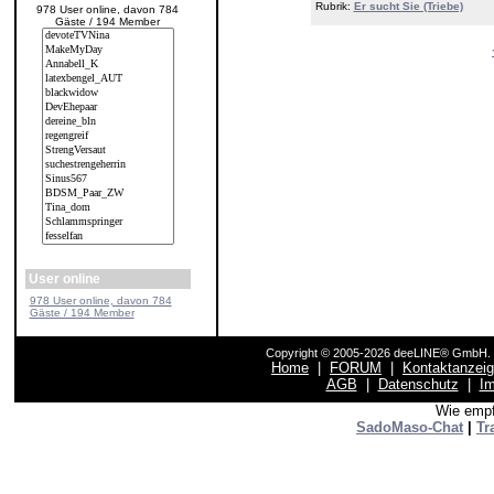
Rubrik:
Er sucht Sie (Triebe)
978 User online, davon 784
Gäste / 194 Member
User online
978 User online, davon 784
Gäste / 194 Member
Copyright © 2005-2026 deeLINE® GmbH. F
Home
|
FORUM
|
Kontaktanzei
AGB
|
Datenschutz
|
I
Wie empf
SadoMaso-Chat
|
Tr