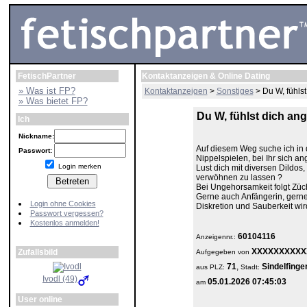
FetischPartner
Kontaktanzeigen & Online Dating
» Was ist FP?
Kontaktanzeigen
>
Sonstiges
> Du W, fühls
» Was bietet FP?
Du W, fühlst dich an
Ich
Nickname:
Auf diesem Weg suche ich in 
Passwort:
Nippelspielen, bei Ihr sich an
Login merken
Lust dich mit diversen Dildo
verwöhnen zu lassen ?
Bei Ungehorsamkeit folgt Züc
Gerne auch Anfängerin, gerne
Login ohne Cookies
Diskretion und Sauberkeit wir
Passwort vergessen?
Kostenlos anmelden!
60104116
Anzeigennr.:
XXXXXXXXXX
Zufallsbild
Aufgegeben von
71
,
Sindelfinge
aus
PLZ:
Stadt:
Ivodl (49)
05.01.2026 07:45:03
am
User online