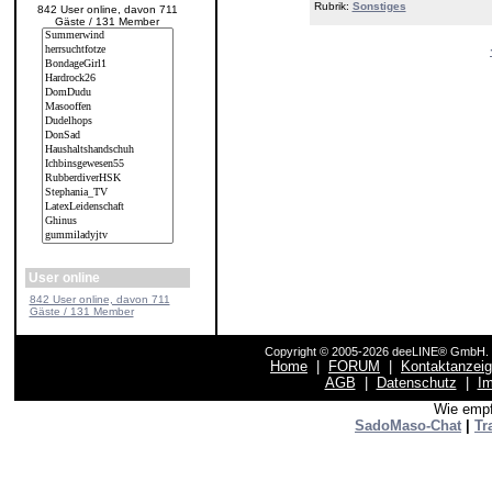
Rubrik:
Sonstiges
842 User online, davon 711
Gäste / 131 Member
User online
842 User online, davon 711
Gäste / 131 Member
Copyright © 2005-2026 deeLINE® GmbH. F
Home
|
FORUM
|
Kontaktanzei
AGB
|
Datenschutz
|
I
Wie empf
SadoMaso-Chat
|
Tr