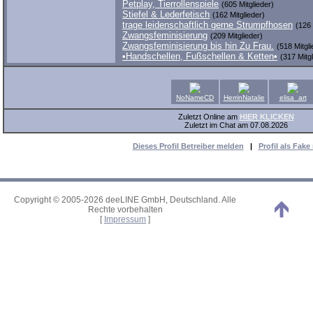
Petplay, Tierrollenspiele
(605 Mitglieder)
Stiefel & Lederfetisch
(162 Mitglieder)
trage leidenschaftlich gerne Strumpfhosen
(126 
Zwangsfeminisierung
(209 Mitglieder)
Zwangsfeminisierung bis hin Zu Frau.
(518 Mitgli
•Handschellen, Fußschellen & Ketten•
(317 Mitgl
NoNameCD
HerrinNatalie
elisa_art
Zuletzt Online am
HIER KLICKEN
Zuletzt im Chat am 07.08.2026
Dieses Profil Betreiber melden
|
Profil als Fak
Copyright © 2005-2026 deeLINE GmbH, Deutschland. Alle
Rechte vorbehalten
[
Impressum
]