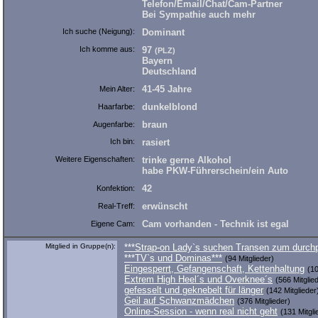
Telefon/Email/Chat/Cam-Partner
Bei Sympathie auch mehr
Ich suche (Neigung):
Dominant
Ich komme aus:
97
(PLZ)
Bayern
Deutschland
41-45 Jahre
Mein Alter:
dunkelblond
Haarfarbe:
braun
Augenfarbe:
Ich bin:
rasiert
Weitere Eigenschaften:
trinke gerne Alkohol
habe PKW-Führerschein/ein Auto
42
Konfektion:
erwünscht
Real-Treff:
Cam vorhanden - Technik ist egal
Eigene Cam:
Mitglied in Gruppe(n):
***Strap-on Lady`s suchen Transen zum durch
***TV`s und Dominas***
(94 Mitglieder)
Eingesperrt, Gefangenschaft, Kettenhaltung
(10
Extrem High Heel´s und Overknee´s
(566 Mitglie
gefesselt und geknebelt für länger
(142 Mitglieder
Geil auf Schwanzmädchen
(376 Mitglieder)
Online-Session - wenn real nicht geht
(131 Mitgli