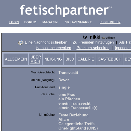
LOGIN
FORUM
MAGAZIN
SKLAVENMARKT
REGISTRIEREN
tv_nikki
(
offline)
Eine Nachricht schreiben
|
Zu Freunden hinzufügen
|
Als Fa
tv_nikki beschenken
|
Premium schenken
|
Ignoriere
ÜBER
ALLGEMEIN
NEIGUNG
BILD
GALERIE
GÄSTEBUCH
BE
MICH
Mein Geschlecht:
Transvestit
Devot
Ich bin (Neigung):
single
Familienstand:
Ich suche:
eine Frau
ein Pärchen
eine/n Transvestit
eine/n Transexuelle(r)
Ich möchte:
Feste Beziehung
Affäre
Gelegentliche Treffs
OneNightStand (ONS)