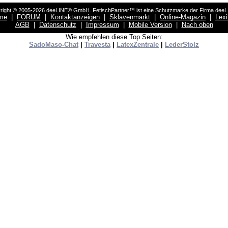
right © 2005-2026 deeLINE® GmbH. FetischPartner™ ist eine Schutzmarke der Firma dee
me
|
FORUM
|
Kontaktanzeigen
|
Sklavenmarkt
|
Online-Magazin
|
Lex
AGB
|
Datenschutz
|
Impressum
|
Mobile Version
|
Nach oben
Wie empfehlen diese Top Seiten:
SadoMaso-Chat
|
Travesta
|
LatexZentrale
|
LederStolz