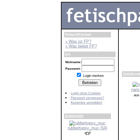
FetischPartner
» Was ist FP?
» Was bietet FP?
Ich
Nickname:
Passwort:
Login merken
Login ohne Cookies
Passwort vergessen?
Kostenlos anmelden!
Zufallsbild
rubbertopsy_muc (54)