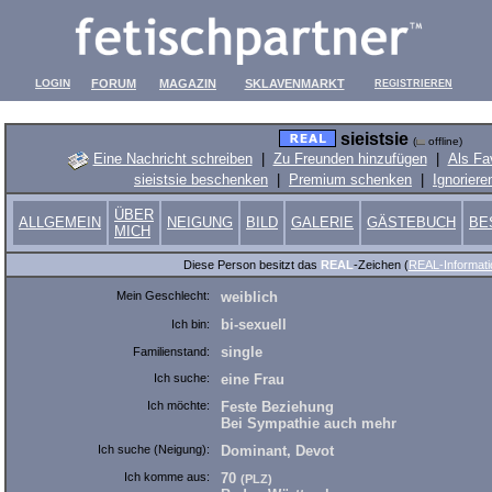
LOGIN
FORUM
MAGAZIN
SKLAVENMARKT
REGISTRIEREN
sieistsie
(
offline)
Eine Nachricht schreiben
|
Zu Freunden hinzufügen
|
Als Fa
sieistsie beschenken
|
Premium schenken
|
Ignoriere
ÜBER
ALLGEMEIN
NEIGUNG
BILD
GALERIE
GÄSTEBUCH
BE
MICH
Diese Person besitzt das
REAL
-Zeichen (
REAL-Informati
Mein Geschlecht:
weiblich
bi-sexuell
Ich bin:
single
Familienstand:
Ich suche:
eine Frau
Ich möchte:
Feste Beziehung
Bei Sympathie auch mehr
Ich suche (Neigung):
Dominant, Devot
Ich komme aus:
70
(PLZ)