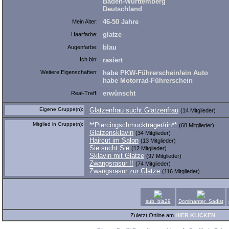
Baden-Württemberg
Deutschland
46-50 Jahre
Mein Alter:
glatze
Haarfarbe:
blau
Augenfarbe:
Ich bin:
rasiert
Weitere Eigenschaften:
habe PKW-Führerschein/ein Auto
habe Motorrad-Führerschein
erwünscht
Real-Treff:
Eigene Gruppe(n):
Glatzenfrau sucht Glatzenfrau
(14 Mitglieder)
Mitglied in Gruppe(n):
**Piercingschmuckträger/rin**
(68 Mitglieder)
Glatzensklavin
(34 Mitglieder)
Haircut im Salon
(13 Mitglieder)
Sie sucht Sie
(12 Mitglieder)
Sklavin mit Glatze
(97 Mitglieder)
Zwangsrasur !!
(74 Mitglieder)
Zwangsrasur zur Glatze
(116 Mitglieder)
sub_bia29
Dominanter_Sadist
Zuletzt Online am
HIER KLICKEN