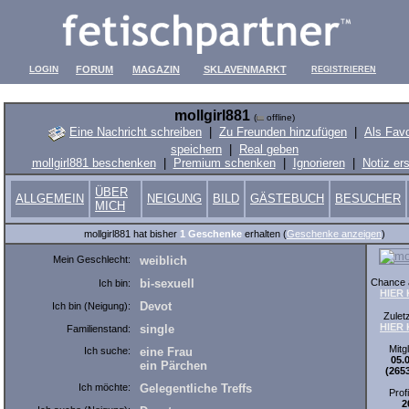
LOGIN
FORUM
MAGAZIN
SKLAVENMARKT
REGISTRIEREN
mollgirl881
(
offline)
Eine Nachricht schreiben
|
Zu Freunden hinzufügen
|
Als Favo
speichern
|
Real geben
mollgirl881 beschenken
|
Premium schenken
|
Ignorieren
|
Notiz ers
ÜBER
ALLGEMEIN
NEIGUNG
BILD
GÄSTEBUCH
BESUCHER
MICH
mollgirl881 hat bisher
1 Geschenke
erhalten (
Geschenke anzeigen
)
Mein Geschlecht:
weiblich
Chance a
bi-sexuell
Ich bin:
HIER
Devot
Ich bin (Neigung):
Zuletz
HIER
single
Familienstand:
Mitgl
Ich suche:
eine Frau
05.
ein Pärchen
(265
Ich möchte:
Gelegentliche Treffs
Prof
2