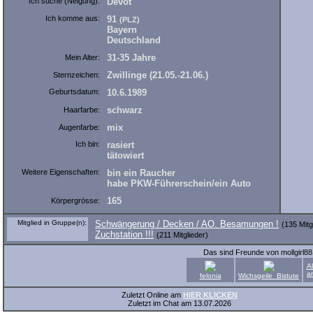
Ich suche (Neigung):
Devot
Ich komme aus:
91
(PLZ)
Bayern
Deutschland
31-35 Jahre
Mein Alter:
Zwillinge (21.05.-21.06.)
Sternzeichen:
Geburtsdatum:
10.6.1989
schwarz
Haarfarbe:
mix
Augenfarbe:
Ich bin:
rasiert
tätowiert
Weitere Eigenschaften:
bin ein Raucher
habe PKW-Führerschein/ein Auto
165
Körpergrösse:
Mitglied in Gruppe(n):
Schwängerung / Decken / AO. Besamungen !
(135 Mitg
Zuchstation !!!
(211 Mitglieder)
Das sind Freunde von mollgirl8
A
a
felonia
Wichsgeile_Bistute
Zuletzt Online am
HIER KLICKEN
Zuletzt im Chat am 13.07.2026