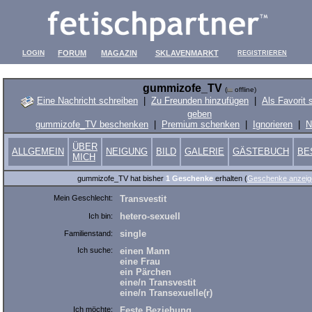
LOGIN
FORUM
MAGAZIN
SKLAVENMARKT
REGISTRIEREN
gummizofe_TV
(
offline)
Eine Nachricht schreiben
|
Zu Freunden hinzufügen
|
Als Favorit 
geben
gummizofe_TV beschenken
|
Premium schenken
|
Ignorieren
|
N
ÜBER
ALLGEMEIN
NEIGUNG
BILD
GALERIE
GÄSTEBUCH
BE
MICH
gummizofe_TV hat bisher
1 Geschenke
erhalten (
Geschenke anzeig
Mein Geschlecht:
Transvestit
hetero-sexuell
Ich bin:
single
Familienstand:
Ich suche:
einen Mann
eine Frau
ein Pärchen
eine/n Transvestit
eine/n Transexuelle(r)
Ich möchte:
Feste Beziehung