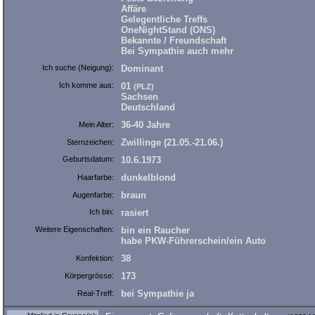
Affäre
Gelegentliche Treffs
OneNightStand (ONS)
Bekannte / Freundschaft
Bei Sympathie auch mehr
Ich suche (Neigung):
Dominant
Ich komme aus:
01
(PLZ)
Sachsen
Deutschland
36-40 Jahre
Mein Alter:
Zwillinge (21.05.-21.06.)
Sternzeichen:
Geburtsdatum:
10.6.1973
dunkelblond
Haarfarbe:
braun
Augenfarbe:
Ich bin:
rasiert
Weitere Eigenschaften:
bin ein Raucher
habe PKW-Führerschein/ein Auto
38
Konfektion:
173
Körpergrösse:
bei Sympathie ja
Real-Treff: