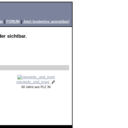
te
|
FORUM
|
Jetzt kostenlos anmelden!
er sichtbar.