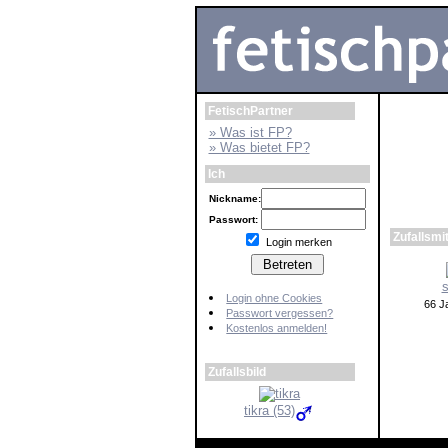
FetischPartner
» Was ist FP?
» Was bietet FP?
Ich
Nickname:
Passwort:
Login merken
Login ohne Cookies
Passwort vergessen?
Kostenlos anmelden!
Zufallsbild
tikra (53)