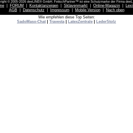
right © 2005-2026 deeLINE® GmbH. FetischPartner™ ist eine Schutzmarke der Firma dee
me
|
FORUM
|
Kontaktanzeigen
|
Sklavenmarkt
|
Online-Magazin
|
Lex
AGB
|
Datenschutz
|
Impressum
|
Mobile Version
|
Nach oben
Wie empfehlen diese Top Seiten:
SadoMaso-Chat
|
Travesta
|
LatexZentrale
|
LederStolz