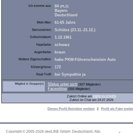
Ich komme aus:
84
(PLZ)
Bayern
Deutschland
61-65 Jahre
Mein Alter:
Schütze (23.11.-21.12.)
Sternzeichen:
Geburtsdatum:
1.12.1961
schwarz
Haarfarbe:
braun
Augenfarbe:
Weitere Eigenschaften:
habe PKW-Führerschein/ein Auto
172
Körpergrösse:
bei Sympathie ja
Real-Treff:
Mitglied in Gruppe(n):
50plus unter sich
(927 Mitglieder)
Facesitting
(550 Mitglieder)
Zuletzt Online am
HIER KLICKEN
Zuletzt im Chat am 24.07.2026
Dieses Profil Betreiber melden
|
Profil als Fake meld
Copyright © 2005-2026 deeLINE GmbH, Deutschland. Alle