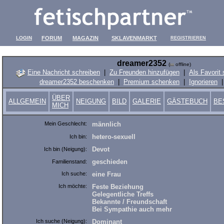
LOGIN
FORUM
MAGAZIN
SKLAVENMARKT
REGISTRIEREN
dreamer2352
(
offline)
Eine Nachricht schreiben
|
Zu Freunden hinzufügen
|
Als Favorit
dreamer2352 beschenken
|
Premium schenken
|
Ignorieren
ÜBER
ALLGEMEIN
NEIGUNG
BILD
GALERIE
GÄSTEBUCH
BE
MICH
Mein Geschlecht:
männlich
hetero-sexuell
Ich bin:
Devot
Ich bin (Neigung):
geschieden
Familienstand:
Ich suche:
eine Frau
Ich möchte:
Feste Beziehung
Gelegentliche Treffs
Bekannte / Freundschaft
Bei Sympathie auch mehr
Ich suche (Neigung):
Dominant