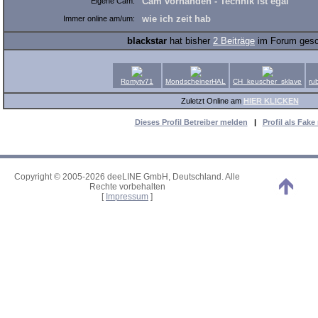
Cam vorhanden - Technik ist egal
Eigene Cam:
wie ich zeit hab
Immer online am/um:
blackstar
hat bisher
2 Beiträge
im Forum gesc
Romytv71
MondscheinerHAL
CH_keuscher_sklave
ru
Zuletzt Online am
HIER KLICKEN
Dieses Profil Betreiber melden
|
Profil als Fak
Copyright © 2005-2026 deeLINE GmbH, Deutschland. Alle
Rechte vorbehalten
[
Impressum
]