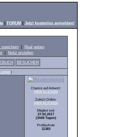
te
|
FORUM
|
Jetzt kostenlos anmelden!
t speichern
|
Real geben
en
|
Notiz erstellen
EBUCH
BESUCHER
 zeigen
)
Chance auf Antwort:
HIER KLICKEN
Zuletzt Online:
HIER KLICKEN
Mitglied seit:
27.02.2017
(3449 Tagen)
Profilaufrufe
11383