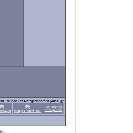
ind Freunde von Metzgermeisterin (Auszug):
Alle Freunde
anzeigen >>
iboy30
Metzger_sucht_Sau
den