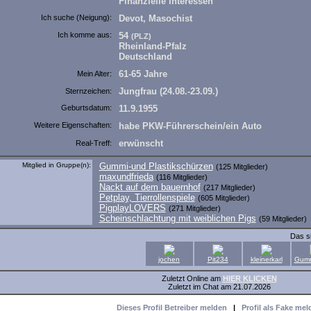
Finanzielle Interessen
Ich suche (Neigung):
Devot, Masochist
Ich komme aus:
54
(PLZ)
Rheinland-Pfalz
Deutschland
61-65 Jahre
Mein Alter:
Jungfrau (24.08.-23.09.)
Sternzeichen:
Geburtsdatum:
11.9.1955
Weitere Eigenschaften:
habe PKW-Führerschein/ein Auto
erwünscht
Real-Treff:
Mitglied in Gruppe(n):
Gummi-und Plastikschürzen
(125 Mitglieder)
maxundfrieda
(116 Mitglieder)
Nackt auf dem bauernhof
(217 Mitglieder)
Petplay, Tierrollenspiele
(605 Mitglieder)
PigplayLOVERS
(271 Mitglieder)
Scheinschlachtung mit weiblichen Pigs
(59 Mitglieder)
Das s
jochen
Pit234
kleinerkarl
Gumm
Zuletzt Online am
HIER KLICKEN
Zuletzt im Chat am 21.07.2026
Dieses Profil Betreiber melden
|
Profil als Fake mel