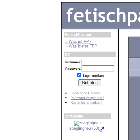
FetischPartner
» Was ist FP?
» Was bietet FP?
Ich
Nickname:
Passwort:
Login merken
Login ohne Cookies
Passwort vergessen?
Kostenlos anmelden!
Zufallsbild
zoeglingneu (60)