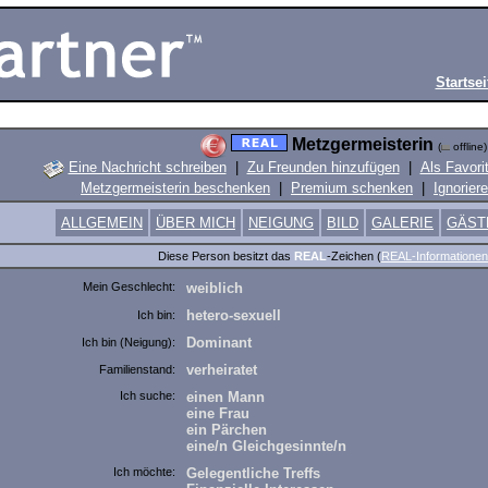
Startsei
Metzgermeisterin
(
offline)
Eine Nachricht schreiben
|
Zu Freunden hinzufügen
|
Als Favori
Metzgermeisterin beschenken
|
Premium schenken
|
Ignorier
ALLGEMEIN
ÜBER MICH
NEIGUNG
BILD
GALERIE
GÄST
Diese Person besitzt das
REAL
-Zeichen (
REAL-Informationen
Mein Geschlecht:
weiblich
hetero-sexuell
Ich bin:
Dominant
Ich bin (Neigung):
verheiratet
Familienstand:
Ich suche:
einen Mann
eine Frau
ein Pärchen
eine/n Gleichgesinnte/n
Ich möchte:
Gelegentliche Treffs