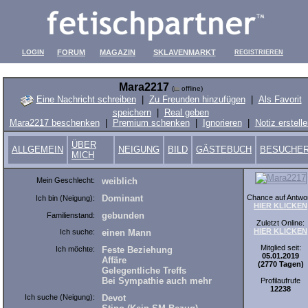
LOGIN
FORUM
MAGAZIN
SKLAVENMARKT
REGISTRIEREN
Mara2217
(
offline)
Eine Nachricht schreiben
|
Zu Freunden hinzufügen
|
Als Favorit
speichern
|
Real geben
Mara2217 beschenken
|
Premium schenken
|
Ignorieren
|
Notiz erstelle
ÜBER
ALLGEMEIN
NEIGUNG
BILD
GÄSTEBUCH
BESUCHE
MICH
Mein Geschlecht:
weiblich
Chance auf Antwor
Dominant
Ich bin (Neigung):
HIER KLICKEN
gebunden
Familienstand:
Zuletzt Online:
HIER KLICKEN
Ich suche:
einen Mann
Mitglied seit:
Ich möchte:
Feste Beziehung
05.01.2019
Affäre
(2770 Tagen)
Gelegentliche Treffs
Bei Sympathie auch mehr
Profilaufrufe
12238
Ich suche (Neigung):
Devot