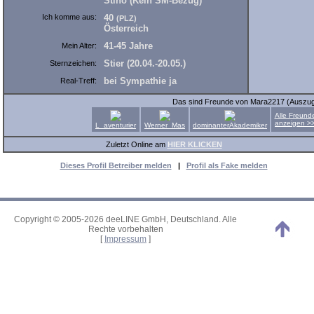
Stino (Kein SM-Bezug)
Ich komme aus:
40
(PLZ)
Österreich
41-45 Jahre
Mein Alter:
Stier (20.04.-20.05.)
Sternzeichen:
bei Sympathie ja
Real-Treff:
Das sind Freunde von Mara2217 (Auszug
Alle Freund
anzeigen >
L_aventurier
Werner_Mas
dominanterAkademiker
Zuletzt Online am
HIER KLICKEN
Dieses Profil Betreiber melden
|
Profil als Fake melden
Copyright © 2005-2026 deeLINE GmbH, Deutschland. Alle
Rechte vorbehalten
[
Impressum
]