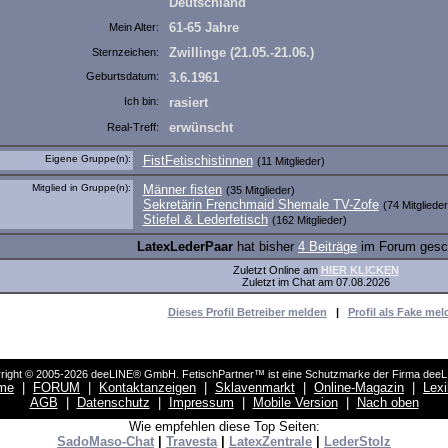
Deutschland
61-65 Jahre
Mein Alter:
Zwillinge (21.05.-21.06.)
Sternzeichen:
Geburtsdatum:
3.6.1961
Ich bin:
rasiert
erwünscht
Real-Treff:
Eigene Gruppe(n):
FistFetischistinnen
(11 Mitglieder)
Mitglied in Gruppe(n):
Männer fisten
(35 Mitglieder)
Sekretärin Frenchmaid Shemale TV-Zofe
(74 Mitglieder
Stiefel & Lederfetisch
(162 Mitglieder)
LatexLederPaar
hat bisher
4 Beiträge
im Forum gesc
Zuletzt Online am
HIER KLICKEN
Zuletzt im Chat am 07.08.2026
Dieses Profil Betreiber melden
|
Profil als Fake mel
right © 2005-2026 deeLINE® GmbH. FetischPartner™ ist eine Schutzmarke der Firma dee
me
|
FORUM
|
Kontaktanzeigen
|
Sklavenmarkt
|
Online-Magazin
|
Lex
AGB
|
Datenschutz
|
Impressum
|
Mobile Version
|
Nach oben
Wie empfehlen diese Top Seiten:
SadoMaso-Chat
|
Travesta
|
LatexZentrale
|
LederStolz