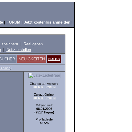
te
|
FORUM
|
Jetzt kostenlos anmelden!
t speichern
|
Real geben
n
|
Notiz erstellen
SUCHER
NEUIGKEITEN
DIALOG
 zeigen
)
Chance auf Antwort:
HIER KLICKEN
Zuletzt Online:
HIER KLICKEN
Mitglied seit:
08.01.2006
(7517 Tagen)
Profilaufrufe
45725