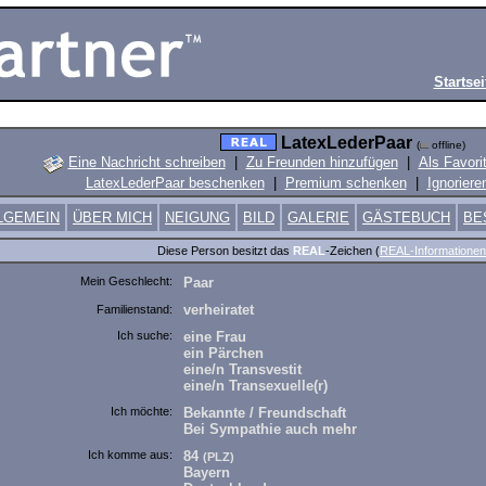
Startsei
LatexLederPaar
(
offline)
Eine Nachricht schreiben
|
Zu Freunden hinzufügen
|
Als Favori
LatexLederPaar beschenken
|
Premium schenken
|
Ignoriere
LGEMEIN
ÜBER MICH
NEIGUNG
BILD
GALERIE
GÄSTEBUCH
BE
Diese Person besitzt das
REAL
-Zeichen (
REAL-Informationen
Mein Geschlecht:
Paar
verheiratet
Familienstand:
Ich suche:
eine Frau
ein Pärchen
eine/n Transvestit
eine/n Transexuelle(r)
Ich möchte:
Bekannte / Freundschaft
Bei Sympathie auch mehr
Ich komme aus:
84
(PLZ)
Bayern