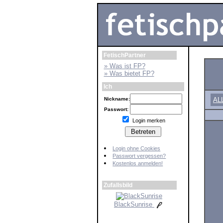
FetischPartner
» Was ist FP?
» Was bietet FP?
Ich
Nickname:
AL
Passwort:
Login merken
Login ohne Cookies
Passwort vergessen?
Kostenlos anmelden!
Zufallsbild
BlackSunrise