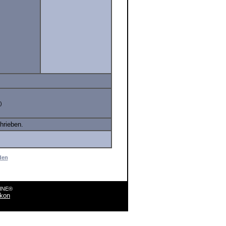
)
hrieben.
den
LINE®
ikon