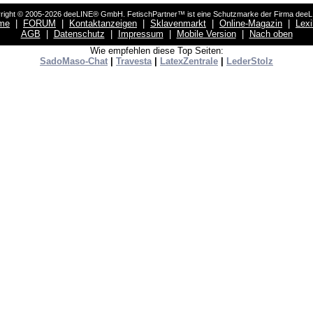
right © 2005-2026 deeLINE® GmbH. FetischPartner™ ist eine Schutzmarke der Firma dee
me
|
FORUM
|
Kontaktanzeigen
|
Sklavenmarkt
|
Online-Magazin
|
Lex
AGB
|
Datenschutz
|
Impressum
|
Mobile Version
|
Nach oben
Wie empfehlen diese Top Seiten:
SadoMaso-Chat
|
Travesta
|
LatexZentrale
|
LederStolz