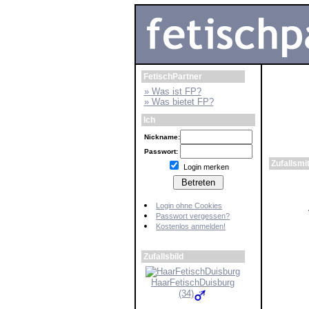
FetischPartner
» Was ist FP?
» Was bietet FP?
Ich
Nickname:
Passwort:
Login merken
Login ohne Cookies
Passwort vergessen?
Kostenlos anmelden!
Zufallsbild
HaarFetischDuisburg
(34)