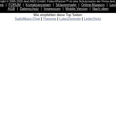
right © 2005-2026 deeLINE® GmbH. FetischPartner™ ist eine Schutzmarke der Firma dee
me
|
FORUM
|
Kontaktanzeigen
|
Sklavenmarkt
|
Online-Magazin
|
Lex
AGB
|
Datenschutz
|
Impressum
|
Mobile Version
|
Nach oben
Wie empfehlen diese Top Seiten:
SadoMaso-Chat
|
Travesta
|
LatexZentrale
|
LederStolz