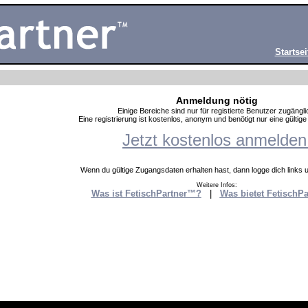
Startsei
Anmeldung nötig
Einige Bereiche sind nur für registierte Benutzer zugängli
Eine registrierung ist kostenlos, anonym und benötigt nur eine gültig
Jetzt kostenlos anmelden
Wenn du gültige Zugangsdaten erhalten hast, dann logge dich links un
Weitere Infos:
Was ist FetischPartner™?
|
Was bietet FetischP