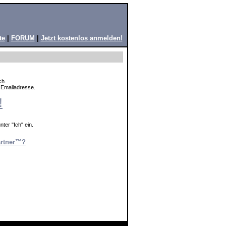
te
|
FORUM
|
Jetzt kostenlos anmelden!
ch.
e Emailadresse.
!
ter "Ich" ein.
artner™?