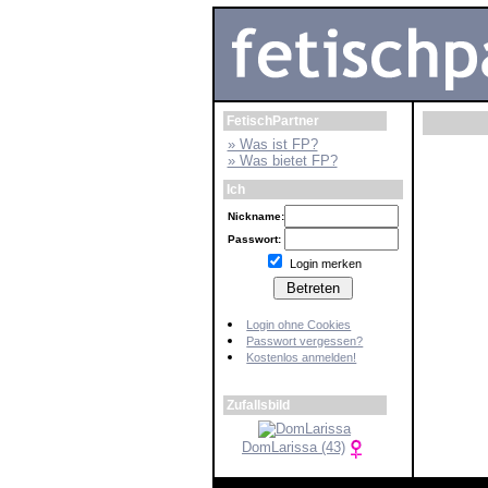
FetischPartner
» Was ist FP?
» Was bietet FP?
Ich
Nickname:
Passwort:
Login merken
Login ohne Cookies
Passwort vergessen?
Kostenlos anmelden!
Zufallsbild
DomLarissa (43)