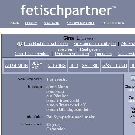
LOGIN
FORUM
MAGAZIN
SKLAVENMARKT
REGISTRIEREN
Gina_L
(
offline)
Eine Nachricht schreiben
|
Zu Freunden hinzufügen
|
Als Fav
speichern
|
Real geben
Gina_L beschenken
|
Premium schenken
|
Ignorieren
|
Notiz erst
ÜBER
ALLGEMEIN
NEIGUNG
BILD
GALERIE
GÄSTEBUCH
B
MICH
Mein Geschlecht:
Transvestit
Chance
Ich suche:
einen Mann
HIE
eine Frau
ein Pärchen
Zule
eine/n Transvestit
HIE
eine/n Transexuelle(r)
Mit
eine/n Gleichgesinnte/n
14
(72
Ich möchte:
Bei Sympathie auch mehr
Pro
Ich komme aus:
25
(PLZ)
Österreich