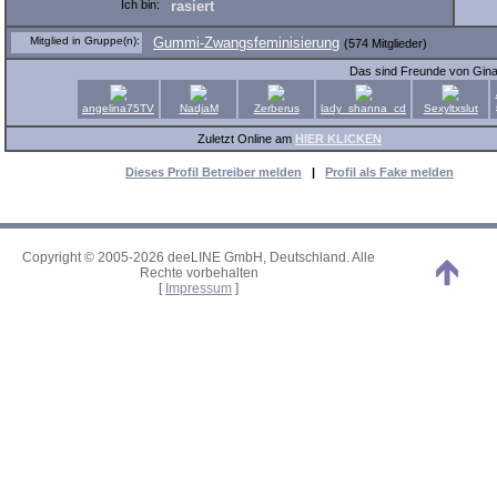
Ich bin:
rasiert
Mitglied in Gruppe(n):
Gummi-Zwangsfeminisierung
(574 Mitglieder)
Das sind Freunde von Gin
angelina75TV
NadjaM
Zerberus
lady_shanna_cd
Sexyltxslut
Zuletzt Online am
HIER KLICKEN
Dieses Profil Betreiber melden
|
Profil als Fake melden
Copyright © 2005-2026 deeLINE GmbH, Deutschland. Alle
Rechte vorbehalten
[
Impressum
]