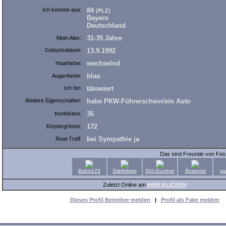
Ich komme aus:
84
(PLZ)
Bayern
Deutschland
31-35 Jahre
Mein Alter:
Geburtsdatum:
13.9.1992
wechselnd
Haarfarbe:
blau
Augenfarbe:
Ich bin:
tätowiert
Weitere Eigenschaften:
habe PKW-Führerschein/ein Auto
36
Konfektion:
172
Körpergrösse:
bei Sympathie ja
Real-Treff:
Das sind Freunde von Fe
Babsi123
Stiefeltimo
DVLGunther
Rosental
pa
Zuletzt Online am
HIER KLICKEN
Dieses Profil Betreiber melden
|
Profil als Fake melden