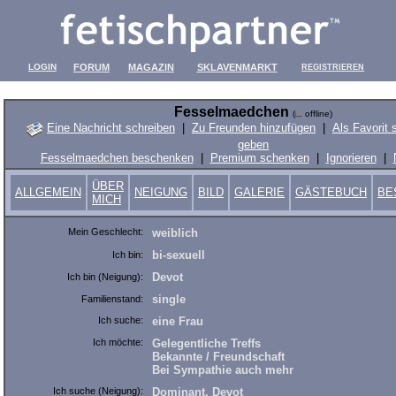
LOGIN
FORUM
MAGAZIN
SKLAVENMARKT
REGISTRIEREN
Fesselmaedchen
(
offline)
Eine Nachricht schreiben
|
Zu Freunden hinzufügen
|
Als Favorit 
geben
Fesselmaedchen beschenken
|
Premium schenken
|
Ignorieren
|
ÜBER
ALLGEMEIN
NEIGUNG
BILD
GALERIE
GÄSTEBUCH
BE
MICH
Mein Geschlecht:
weiblich
bi-sexuell
Ich bin:
Devot
Ich bin (Neigung):
single
Familienstand:
Ich suche:
eine Frau
Ich möchte:
Gelegentliche Treffs
Bekannte / Freundschaft
Bei Sympathie auch mehr
Ich suche (Neigung):
Dominant, Devot