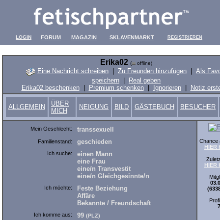
LOGIN
FORUM
MAGAZIN
SKLAVENMARKT
REGISTRIEREN
Erika02
(
offline)
Eine Nachricht schreiben
|
Zu Freunden hinzufügen
|
Als Favo
speichern
|
Real geben
Erika02 beschenken
|
Premium schenken
|
Ignorieren
|
Notiz erst
ÜBER
ALLGEMEIN
NEIGUNG
BILD
GÄSTEBUCH
BESUCHER
MICH
Mein Geschlecht:
transsexuell
Chance a
geschieden
Familienstand:
HIER
Ich suche:
einen Mann
Zuletz
eine Frau
HIER
eine/n Transvestit
eine/n Gleichgesinnte/n
Mitgl
03.
Ich möchte:
Feste Beziehung
(633
Affäre
Prof
Bekannte / Freundschaft
Ich komme aus:
99
(PLZ)