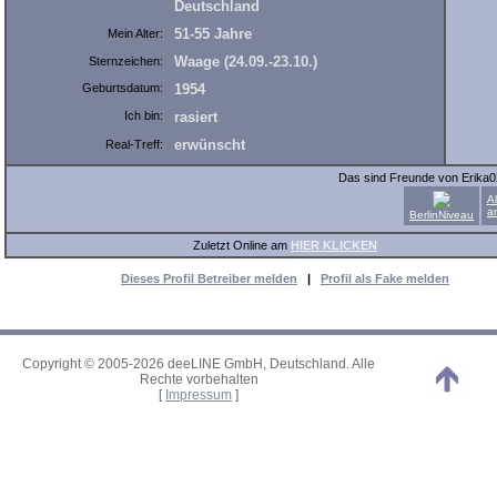
Deutschland
51-55 Jahre
Mein Alter:
Waage (24.09.-23.10.)
Sternzeichen:
Geburtsdatum:
1954
Ich bin:
rasiert
erwünscht
Real-Treff:
Das sind Freunde von Erika0
A
a
BerlinNiveau
Zuletzt Online am
HIER KLICKEN
Dieses Profil Betreiber melden
|
Profil als Fake melden
Copyright © 2005-2026 deeLINE GmbH, Deutschland. Alle
Rechte vorbehalten
[
Impressum
]