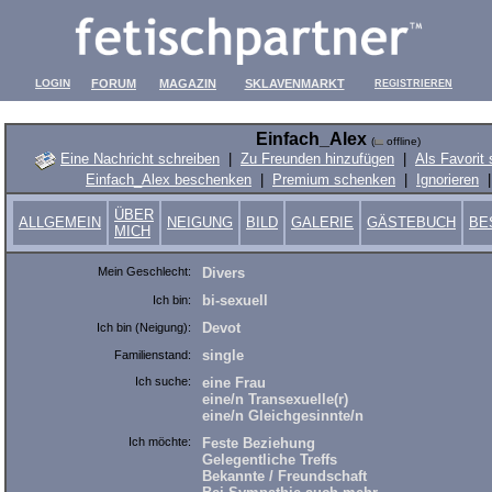
LOGIN
FORUM
MAGAZIN
SKLAVENMARKT
REGISTRIEREN
Einfach_Alex
(
offline)
Eine Nachricht schreiben
|
Zu Freunden hinzufügen
|
Als Favorit
Einfach_Alex beschenken
|
Premium schenken
|
Ignorieren
ÜBER
ALLGEMEIN
NEIGUNG
BILD
GALERIE
GÄSTEBUCH
BE
MICH
Mein Geschlecht:
Divers
bi-sexuell
Ich bin:
Devot
Ich bin (Neigung):
single
Familienstand:
Ich suche:
eine Frau
eine/n Transexuelle(r)
eine/n Gleichgesinnte/n
Ich möchte:
Feste Beziehung
Gelegentliche Treffs
Bekannte / Freundschaft