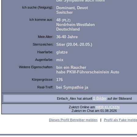
Bei Sympathie auch mehr
Ich suche (Neigung):
Dominant, Devot
Switcher
Ich komme aus:
48
(PLZ)
Nordrhein-Westfalen
Deutschland
36-40 Jahre
Mein Alter:
Stier (20.04.-20.05.)
Sternzeichen:
glatze
Haarfarbe:
mix
Augenfarbe:
Weitere Eigenschaften:
bin ein Raucher
habe PKW-Führerschein/ein Auto
176
Körpergrösse:
bei Sympathie ja
Real-Treff:
1 Bilder
Einfach_Alex hat aktuell
auf der Bildwand
Zuletzt Online am
HIER KLICKEN
Zuletzt im Chat am 01.08.2026
Dieses Profil Betreiber melden
|
Profil als Fake meld