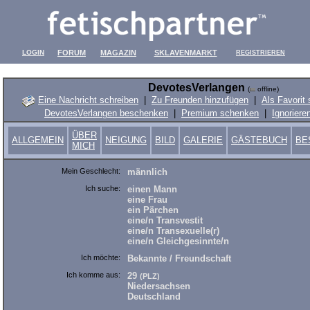
LOGIN
FORUM
MAGAZIN
SKLAVENMARKT
REGISTRIEREN
DevotesVerlangen
(
offline)
Eine Nachricht schreiben
|
Zu Freunden hinzufügen
|
Als Favorit
DevotesVerlangen beschenken
|
Premium schenken
|
Ignoriere
ÜBER
ALLGEMEIN
NEIGUNG
BILD
GALERIE
GÄSTEBUCH
BE
MICH
Mein Geschlecht:
männlich
Ich suche:
einen Mann
eine Frau
ein Pärchen
eine/n Transvestit
eine/n Transexuelle(r)
eine/n Gleichgesinnte/n
Ich möchte:
Bekannte / Freundschaft
Ich komme aus:
29
(PLZ)
Niedersachsen
Deutschland