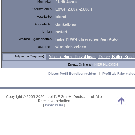
41-45 Jahre
Mein Alter:
Löwe (23.07.-23.08.)
Sternzeichen:
blond
Haarfarbe:
dunkelblau
Augenfarbe:
Ich bin:
rasiert
Weitere Eigenschaften:
habe PKW-Führerschein/ein Auto
wird sich zeigen
Real-Treff:
Mitglied in Gruppe(n):
Arbeits- Haus- Putzsklaven, Diener, Butler, Knec
Zuletzt Online am
HIER KLICKEN
Dieses Profil Betreiber melden
|
Profil als Fake meld
Copyright © 2005-2026 deeLINE GmbH, Deutschland. Alle
Rechte vorbehalten
[
Impressum
]