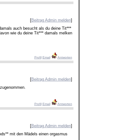
[
Beitrag Admin melden
]
amals auch besucht als du deine Tit***
davon wie du deine Tit*** damals melken
Profil
Email
Antworten
[
Beitrag Admin melden
]
g zugenommen.
Profil
Email
Antworten
[
Beitrag Admin melden
]
 ods** mit den Mädels einen orgasmus