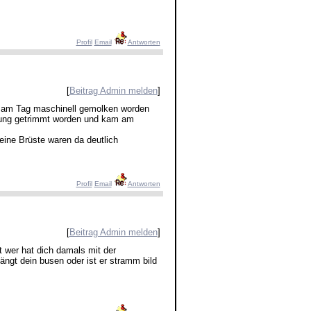
Profil
Email
Antworten
[
Beitrag Admin melden
]
al am Tag maschinell gemolken worden
stung getrimmt worden und kam am
ine Brüste waren da deutlich
Profil
Email
Antworten
[
Beitrag Admin melden
]
 wer hat dich damals mit der
ngt dein busen oder ist er stramm bild