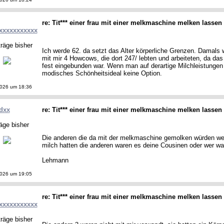
re: Tit*** einer frau mit einer melkmaschine melken lassen
xxxxxxxxxxx
räge bisher
Ich werde 62. da setzt das Alter körperliche Grenzen. Damals 
mit mir 4 Howcows, die dort 247/ lebten und arbeiteten, da da
fest eingebunden war. Wenn man auf derartige Milchleistungen 
modisches Schönheitsideal keine Option.
2026 um 18:36
dxx
re: Tit*** einer frau mit einer melkmaschine melken lassen
äge bisher
Die anderen die da mit der melkmaschine gemolken würden wel
milch hatten die anderen waren es deine Cousinen oder wer wa
Lehmann
2026 um 19:05
re: Tit*** einer frau mit einer melkmaschine melken lassen
xxxxxxxxxxx
räge bisher