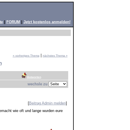
te
|
FORUM
|
Jetzt kostenlos anmelden!
|
« vorheriges Thema
nächstes Thema »
n
Antworten
wechsle zu
[
Beitrag Admin melden
]
macht wie oft und lange wurden eure