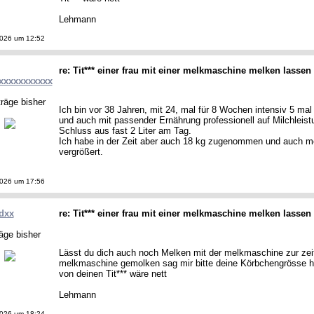
Lehmann
2026 um 12:52
re: Tit*** einer frau mit einer melkmaschine melken lassen
xxxxxxxxxxx
räge bisher
Ich bin vor 38 Jahren, mit 24, mal für 8 Wochen intensiv 5 m
und auch mit passender Ernährung professionell auf Milchlei
Schluss aus fast 2 Liter am Tag.
Ich habe in der Zeit aber auch 18 kg zugenommen und auch me
vergrößert.
2026 um 17:56
dxx
re: Tit*** einer frau mit einer melkmaschine melken lassen
äge bisher
Lässt du dich auch noch Melken mit der melkmaschine zur zeit
melkmaschine gemolken sag mir bitte deine Körbchengrösse hä
von deinen Tit*** wäre nett
Lehmann
2026 um 18:24