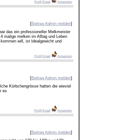
Profil
Email
Antworten
[
Beitrag Admin melden
]
war das ein professioneller Melkmeister
s 4 malige melken im Alltag und Leben
kommen will, ist Idealgewicht und
Profil
Email
Antworten
[
Beitrag Admin melden
]
che Körbchengrösse hatten die wieviel
r es
Profil
Email
Antworten
[
Beitrag Admin melden
]