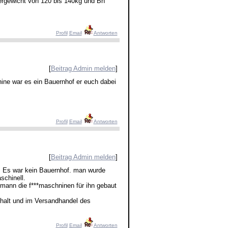
pergewicht von 120 bis 140kg und Bh
Profil
Email
Antworten
[
Beitrag Admin melden
]
ne war es ein Bauernhof er euch dabei
Profil
Email
Antworten
[
Beitrag Admin melden
]
. Es war kein Bauernhof. man wurde
schinell.
ann die f***maschninen für ihn gebaut
alt und im Versandhandel des
Profil
Email
Antworten