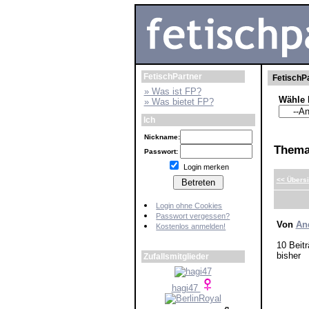
FetischPartner
FetischPa
» Was ist FP?
Wähle 
» Was bietet FP?
Ich
Nickname:
Them
Passwort:
Login merken
<< Übersi
Login ohne Cookies
Passwort vergessen?
Von
An
Kostenlos anmelden!
10 Beitr
bisher
Zufallsmitglieder
hagi47