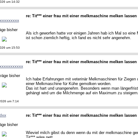
2026 um 14:32
re: Tit*** einer frau mit einer melkmaschine melken lassen
xxxxxxxxx
äge bisher
Als ich geworfen hatte vor einigen Jahren hab ich Mal so eine
ist schon ziemlich heftig, ich fand es nicht sehr angenehm.
2026 um 15:53
re: Tit*** einer frau mit einer melkmaschine melken lassen
xxxxxxxxxxx
räge bisher
Ich habe Erfahrungen mit veterinär Melkmaschinen für Ziegen
einer Melkmaschine für Kühe gemolken worden.
Das ist hart und unangenehm. Besonders wenn man längerfrist
gehängt wird um die Milchmenge auf ein Maximum zu steigern
2026 um 7:14
dxx
re: Tit*** einer frau mit einer melkmaschine melken lassen
äge bisher
Wieviel milch gibst du denn wenn du mit der melkmaschine gem
Tit*** wäre nett