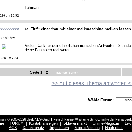
Lehmann
2026 um 19:52
sxxxxxxxxx
re: Tit*** einer frau mit einer melkmaschine melken lassen
ge bisher
Vielen Dank für deine herrlichen ironischen Antworten! Schade 
deine Fantasien real waren …
2026 um 7:23
Seite 1 / 2
nächste Seite »
>> Auf dieses Thema antworten <
Wähle Forum:
right © 2005-2026 deeLINE® GmbH. FetischPartner™ ist eine Schutzmarke der Firma dee
me
|
FORUM
|
Kontaktanzeigen
|
Sklavenmarkt
|
Online-Magazin
|
Lex
AGB
|
Datenschutz
|
Impressum
|
Mobile Version
|
Nach oben