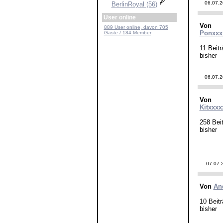
06.07.
BerlinRoyal (56)
User online
Von
889 User online, davon 705
Ponxxx
Gäste / 184 Member
11 Beitr
bisher
06.07.
Von
Kitxxxx
258 Beit
bisher
07.07.
Von
An
10 Beitr
bisher