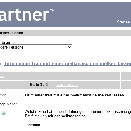
Startsei
rtner - Forum
Forum:
a:
Titten einer frau mit einer melkmaschine melken lasse
cht
Seite 1 / 2
nächste Seite »
dxx
Tit*** einer frau mit einer melkmaschine melken lassen
äge bisher
Welche Frau hat schon Erfahrungen mit einer melkmaschine ge
Tit*** melken mit der melkmaschine
Lehmann