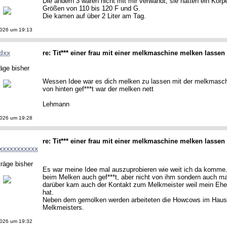
Die andern 3 waren nicht mit mir verwandt, sie hatten ein Kör
Größen von 110 bis 120 F und G.
Die kamen auf über 2 Liter am Tag.
2026 um 19:13
dxx
re: Tit*** einer frau mit einer melkmaschine melken lassen
äge bisher
Wessen Idee war es dich melken zu lassen mit der melkmaschi
von hinten gef***t war der melken nett
Lehmann
2026 um 19:28
re: Tit*** einer frau mit einer melkmaschine melken lassen
xxxxxxxxxxx
räge bisher
Es war meine Idee mal auszuprobieren wie weit ich da komme
beim Melken auch gef***t, aber nicht von ihm sondern auch ma
darüber kam auch der Kontakt zum Melkmeister weil mein Ehem
hat.
Neben dem gemolken werden arbeiteten die Howcows im Haush
Melkmeisters.
2026 um 19:32