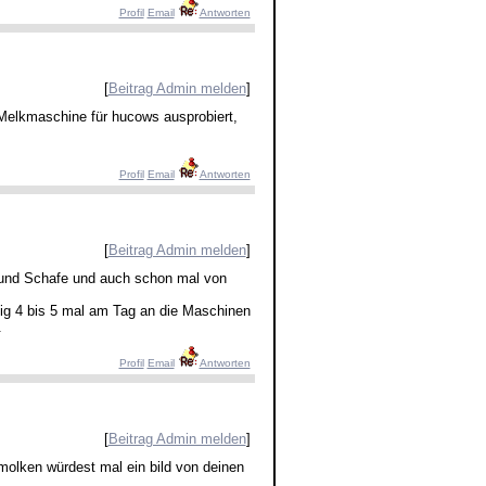
Profil
Email
Antworten
[
Beitrag Admin melden
]
 Melkmaschine für hucows ausprobiert,
Profil
Email
Antworten
[
Beitrag Admin melden
]
 und Schafe und auch schon mal von
ig 4 bis 5 mal am Tag an die Maschinen
.
Profil
Email
Antworten
[
Beitrag Admin melden
]
olken würdest mal ein bild von deinen