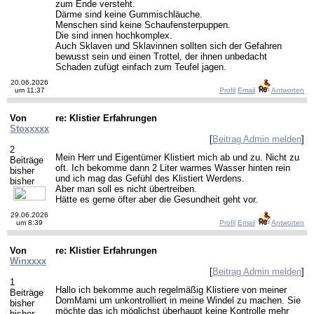
zum Ende versteht.
Därme sind keine Gummischläuche.
Menschen sind keine Schaufensterpuppen.
Die sind innen hochkomplex.
Auch Sklaven und Sklavinnen sollten sich der Gefahren
bewusst sein und einen Trottel, der ihnen unbedacht
Schaden zufügt einfach zum Teufel jagen.
20.06.2026
um 11:37
Profil
Email
Antworten
Von
re: Klistier Erfahrungen
Stoxxxxx
[
Beitrag Admin melden
]
2
Mein Herr und Eigentümer Klistiert mich ab und zu. Nicht zu
Beiträge
oft. Ich bekomme dann 2 Liter warmes Wasser hinten rein
bisher
und ich mag das Gefühl des Klistiert Werdens.
bisher
Aber man soll es nicht übertreiben.
Hätte es gerne öfter aber die Gesundheit geht vor.
29.06.2026
um 8:39
Profil
Email
Antworten
Von
re: Klistier Erfahrungen
Winxxxx
[
Beitrag Admin melden
]
1
Hallo ich bekomme auch regelmäßig Klistiere von meiner
Beiträge
DomMami um unkontrolliert in meine Windel zu machen. Sie
bisher
möchte das ich möglichst überhaupt keine Kontrolle mehr
bisher