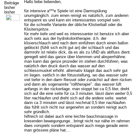
Hallo liebe liebenden,
Beiträge
bisher
für intensive a***e Spiele ist eine Darmspülung
bisher
unumgänglich. zum einen reinigt es natürlich, zum anderen
entspannt es und kann ein interessantes vorspiel sein.
für die schnelle Variante der übliche Klistierball oder die
Klisiterspritze.
für mehr tiefe und weil es interessanter ist benutze ich aber
auch sets aus der hydrokolontherapie. d.h. der
klisierschlauch wird nach dem einführen durch einen ballon
geblockt (fühlt sich echt gut an) der schlauch und das
darmrohr ist relativ dick, da es als zu UND als abfluss dient.
geregelt wird das ganze über klemmen und absperrhähne.
man kann das genze prozeder im stehen durchführen, was
natürlich den druck durch das wasser auf den
schliessmuskel erhöht. alternativ klappt das auch sehr gut
im liegen. seitlich in der fötusstellung, wo das wasser sehr
viel tiefer in den darm fliesset oder zunächst auf dem rücken
und dann als sogenannte "rolltherapie". das wasser lüft
anfangs in der rückenlage. man stoppt bei ca 0,5 liter, dreht
sich auf die eine seite für ca 3 minuten. lässt dann weiter 0,5
liter nachlaufen und dreht sich auf die andere seite. wartet
dann ca 3 minuten und lässt nochmal 0,5 liter nachlaufen.
das fühlt sich nicht nur angenehm an sondern reinigt auch
sehr gründlich.
hilfreich ist dabei auch eine leichte bauchmassage in
kresenden bewegungunge...bringt nicht nur nähe im rahmen
daes vorspiels sondern entspannt auch mega gerade wenn
man grössere pläne hat....