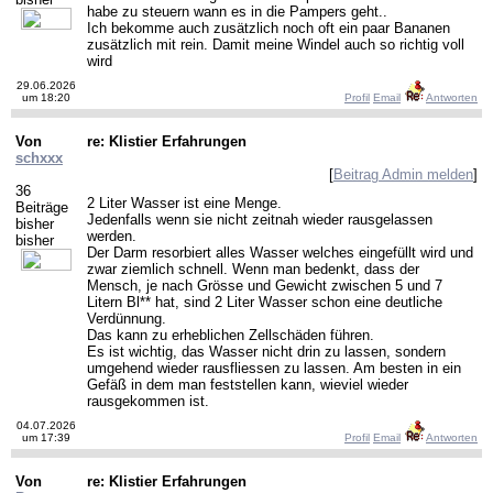
habe zu steuern wann es in die Pampers geht..
Ich bekomme auch zusätzlich noch oft ein paar Bananen
zusätzlich mit rein. Damit meine Windel auch so richtig voll
wird
29.06.2026
um 18:20
Profil
Email
Antworten
Von
re: Klistier Erfahrungen
schxxx
[
Beitrag Admin melden
]
36
2 Liter Wasser ist eine Menge.
Beiträge
Jedenfalls wenn sie nicht zeitnah wieder rausgelassen
bisher
werden.
bisher
Der Darm resorbiert alles Wasser welches eingefüllt wird und
zwar ziemlich schnell. Wenn man bedenkt, dass der
Mensch, je nach Grösse und Gewicht zwischen 5 und 7
Litern Bl** hat, sind 2 Liter Wasser schon eine deutliche
Verdünnung.
Das kann zu erheblichen Zellschäden führen.
Es ist wichtig, das Wasser nicht drin zu lassen, sondern
umgehend wieder rausfliessen zu lassen. Am besten in ein
Gefäß in dem man feststellen kann, wieviel wieder
rausgekommen ist.
04.07.2026
um 17:39
Profil
Email
Antworten
Von
re: Klistier Erfahrungen