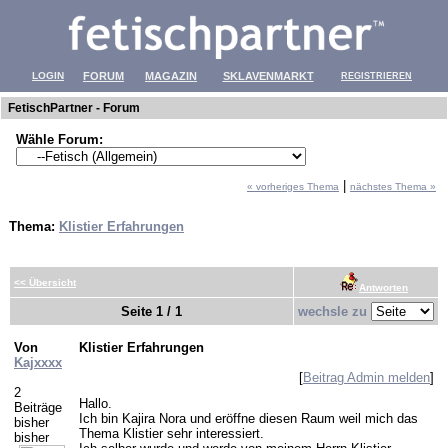
LOGIN
FORUM
MAGAZIN
SKLAVENMARKT
REGISTRIEREN
FetischPartner - Forum
Wähle Forum:
|
« vorheriges Thema
nächstes Thema »
Thema:
Klistier Erfahrungen
<< Übersicht
Antworten
Seite 1 / 1
wechsle zu
Von
Klistier Erfahrungen
Kajxxxx
[
Beitrag Admin melden
]
2
Hallo.
Beiträge
Ich bin Kajira Nora und eröffne diesen Raum weil mich das
bisher
Thema Klistier sehr interessiert.
bisher