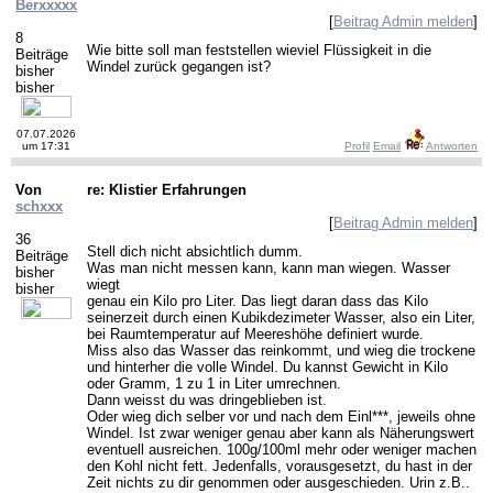
Berxxxxx
[
Beitrag Admin melden
]
8
Wie bitte soll man feststellen wieviel Flüssigkeit in die
Beiträge
Windel zurück gegangen ist?
bisher
bisher
07.07.2026
um 17:31
Profil
Email
Antworten
Von
re: Klistier Erfahrungen
schxxx
[
Beitrag Admin melden
]
36
Stell dich nicht absichtlich dumm.
Beiträge
Was man nicht messen kann, kann man wiegen. Wasser
bisher
wiegt
bisher
genau ein Kilo pro Liter. Das liegt daran dass das Kilo
seinerzeit durch einen Kubikdezimeter Wasser, also ein Liter,
bei Raumtemperatur auf Meereshöhe definiert wurde.
Miss also das Wasser das reinkommt, und wieg die trockene
und hinterher die volle Windel. Du kannst Gewicht in Kilo
oder Gramm, 1 zu 1 in Liter umrechnen.
Dann weisst du was dringeblieben ist.
Oder wieg dich selber vor und nach dem Einl***, jeweils ohne
Windel. Ist zwar weniger genau aber kann als Näherungswert
eventuell ausreichen. 100g/100ml mehr oder weniger machen
den Kohl nicht fett. Jedenfalls, vorausgesetzt, du hast in der
Zeit nichts zu dir genommen oder ausgeschieden. Urin z.B..