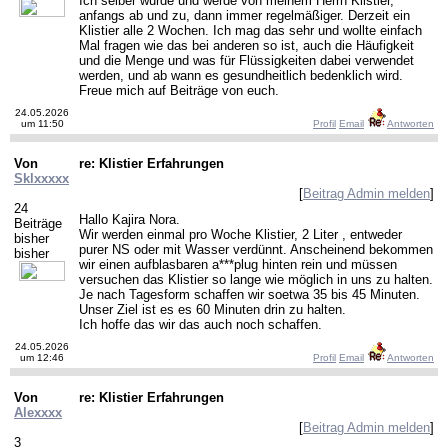
Ich selber wurde und werde von meinem Herrn Klistier,
anfangs ab und zu, dann immer regelmäßiger. Derzeit ein
Klistier alle 2 Wochen. Ich mag das sehr und wollte einfach
Mal fragen wie das bei anderen so ist, auch die Häufigkeit
und die Menge und was für Flüssigkeiten dabei verwendet
werden, und ab wann es gesundheitlich bedenklich wird.
Freue mich auf Beiträge von euch.
24.05.2026
um 11:50
Profil
Email
Antworten
Von
re: Klistier Erfahrungen
Sklxxxxx
[
Beitrag Admin melden
]
24
Hallo Kajira Nora.
Beiträge
Wir werden einmal pro Woche Klistier, 2 Liter , entweder
bisher
purer NS oder mit Wasser verdünnt. Anscheinend bekommen
bisher
wir einen aufblasbaren a***plug hinten rein und müssen
versuchen das Klistier so lange wie möglich in uns zu halten.
Je nach Tagesform schaffen wir soetwa 35 bis 45 Minuten.
Unser Ziel ist es es 60 Minuten drin zu halten.
Ich hoffe das wir das auch noch schaffen.
24.05.2026
um 12:46
Profil
Email
Antworten
Von
re: Klistier Erfahrungen
Alexxxx
[
Beitrag Admin melden
]
3