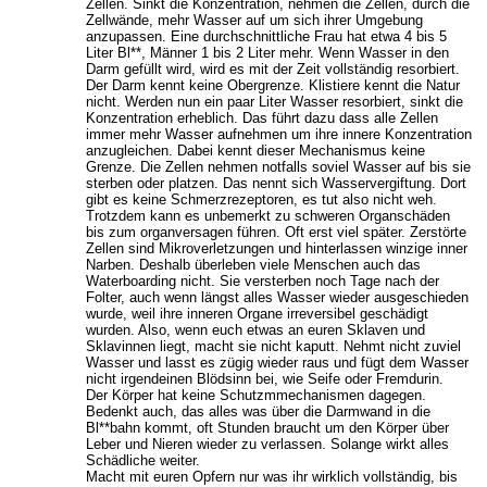
Zellen. Sinkt die Konzentration, nehmen die Zellen, durch die
Zellwände, mehr Wasser auf um sich ihrer Umgebung
anzupassen. Eine durchschnittliche Frau hat etwa 4 bis 5
Liter Bl**, Männer 1 bis 2 Liter mehr. Wenn Wasser in den
Darm gefüllt wird, wird es mit der Zeit vollständig resorbiert.
Der Darm kennt keine Obergrenze. Klistiere kennt die Natur
nicht. Werden nun ein paar Liter Wasser resorbiert, sinkt die
Konzentration erheblich. Das führt dazu dass alle Zellen
immer mehr Wasser aufnehmen um ihre innere Konzentration
anzugleichen. Dabei kennt dieser Mechanismus keine
Grenze. Die Zellen nehmen notfalls soviel Wasser auf bis sie
sterben oder platzen. Das nennt sich Wasservergiftung. Dort
gibt es keine Schmerzrezeptoren, es tut also nicht weh.
Trotzdem kann es unbemerkt zu schweren Organschäden
bis zum organversagen führen. Oft erst viel später. Zerstörte
Zellen sind Mikroverletzungen und hinterlassen winzige inner
Narben. Deshalb überleben viele Menschen auch das
Waterboarding nicht. Sie versterben noch Tage nach der
Folter, auch wenn längst alles Wasser wieder ausgeschieden
wurde, weil ihre inneren Organe irreversibel geschädigt
wurden. Also, wenn euch etwas an euren Sklaven und
Sklavinnen liegt, macht sie nicht kaputt. Nehmt nicht zuviel
Wasser und lasst es zügig wieder raus und fügt dem Wasser
nicht irgendeinen Blödsinn bei, wie Seife oder Fremdurin.
Der Körper hat keine Schutzmmechanismen dagegen.
Bedenkt auch, das alles was über die Darmwand in die
Bl**bahn kommt, oft Stunden braucht um den Körper über
Leber und Nieren wieder zu verlassen. Solange wirkt alles
Schädliche weiter.
Macht mit euren Opfern nur was ihr wirklich vollständig, bis