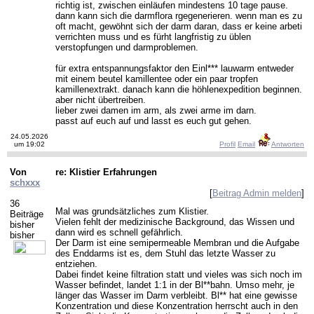
richtig ist, zwischen einläufen mindestens 10 tage pause.
dann kann sich die darmflora rgegenerieren. wenn man es zu
oft macht, gewöhnt sich der darm daran, dass er keine arbeti
verrichten muss und es fürht langfristig zu üblen
verstopfungen und darmproblemen.
für extra entspannungsfaktor den Einl*** lauwarm entweder
mit einem beutel kamillentee oder ein paar tropfen
kamillenextrakt. danach kann die höhlenexpedition beginnen.
aber nicht übertreiben.
lieber zwei damen im arm, als zwei arme im darn.
passt auf euch auf und lasst es euch gut gehen.
24.05.2026
um 19:02
Profil
Email
Antworten
Von
re: Klistier Erfahrungen
schxxx
[
Beitrag Admin melden
]
36
Mal was grundsätzliches zum Klistier.
Beiträge
Vielen fehlt der medizinische Background, das Wissen und
bisher
dann wird es schnell gefährlich.
bisher
Der Darm ist eine semipermeable Membran und die Aufgabe
des Enddarms ist es, dem Stuhl das letzte Wasser zu
entziehen.
Dabei findet keine filtration statt und vieles was sich noch im
Wasser befindet, landet 1:1 in der Bl**bahn. Umso mehr, je
länger das Wasser im Darm verbleibt. Bl** hat eine gewisse
Konzentration und diese Konzentration herrscht auch in den