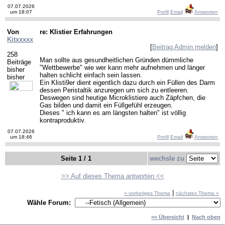
07.07.2026
um 18:07
Profil
Email
Antworten
Von
re: Klistier Erfahrungen
Kitxxxxx
[
Beitrag Admin melden
]
258
Man sollte aus gesundheitlichen Gründen dümmliche
Beiträge
"Wettbewerbe" wie wer kann mehr aufnehmen und länger
bisher
halten schlicht einfach sein lassen.
bisher
Ein Klisti9er dient eigentlich dazu durch ein Füllen des Darm
dessen Peristaltik anzuregen um sich zu entleeren.
Deswegen sind heutige Microklistiere auch Zäpfchen, die
Gas bilden und damit ein Füllgefühl erzeugen.
Dieses " ich kann es am längsten halten" ist völlig
kontraproduktiv.
07.07.2026
um 18:46
Profil
Email
Antworten
Seite 1 / 1
wechsle zu
>> Auf dieses Thema antworten <<
|
« vorheriges Thema
nächstes Thema »
Wähle Forum:
<< Übersicht
|
Nach oben