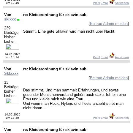
um 12:45
Profil
Email
Antworten
Von
re: Kleiderordnung für sklavin sub
sklxxx
[
Beitrag Admin melden
]
239
Stimmt. Eine gute Sklavin wird man nicht über Nacht.
Beiträge
bisher
bisher
14.05.2026
um 13:14
Profil
Email
Antworten
Von
re: Kleiderordnung für sklavin sub
Sklxxxx
[
Beitrag Admin melden
]
13
Beiträge
Das stimmt. Und man sammelt Erfahrungen, und etwas
bisher
gesunder Menschenverstand gehört auch dazu. Ich bin eine
bisher
Frau und kleide mich wie eine Frau.
Und wenn man Rock, Nylons und Heels anzieht stirbt man
nicht daran.....
14.05.2026
um 13:30
Profil
Email
Antworten
Von
re: Kleiderordnung für sklavin sub