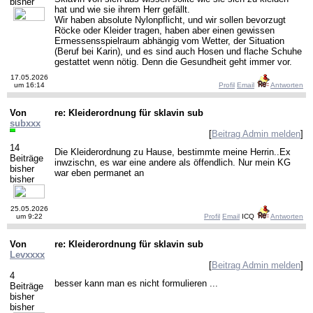
bisher
hat und wie sie ihrem Herr gefällt.
Wir haben absolute Nylonpflicht, und wir sollen bevorzugt
Röcke oder Kleider tragen, haben aber einen gewissen
Ermessensspielraum abhängig vom Wetter, der Situation
(Beruf bei Karin), und es sind auch Hosen und flache Schuhe
gestattet wenn nötig. Denn die Gesundheit geht immer vor.
17.05.2026
um 16:14
Profil
Email
Antworten
Von
re: Kleiderordnung für sklavin sub
subxxx
[
Beitrag Admin melden
]
14
Die Kleiderordnung zu Hause, bestimmte meine Herrin..Ex
Beiträge
inwzischn, es war eine andere als öffendlich. Nur mein KG
bisher
war eben permanet an
bisher
25.05.2026
um 9:22
Profil
Email
ICQ
Antworten
Von
re: Kleiderordnung für sklavin sub
Levxxxx
[
Beitrag Admin melden
]
4
besser kann man es nicht formulieren ...
Beiträge
bisher
bisher