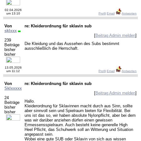
02.04.2026
um 13:10
Profil
Email
Antworten
Von
re: Kleiderordnung für sklavin sub
sklxxx
[
Beitrag Admin melden
]
239
Die Kleidung und das Aussehen des Subs bestimmt
Beiträge
ausschließlich die Herrschaft.
bisher
bisher
13.05.2026
um 11:12
Profil
Email
Antworten
Von
re: Kleiderordnung für sklavin sub
Sklxxxxx
[
Beitrag Admin melden
]
24
Hallo.
Beiträge
Kleiderordnung für Sklavinnen macht durch aus Sinn, sollte
bisher
aber sinnvoll sein und Spielraum bieten für Flexibilität. Bei
bisher
uns ist das so, wir haben absolute Nylonpflicht, aber bei dem
was wir darüber anziehen dürfen einen gewissen
Ermessensspielraum. Auch besteht keine generelle High
Heel Pflicht, das Schuhwerk soll an Witterung und Situation
angepasst sein.
Wobei eine gute SUB oder Sklavin von sich aus wissen