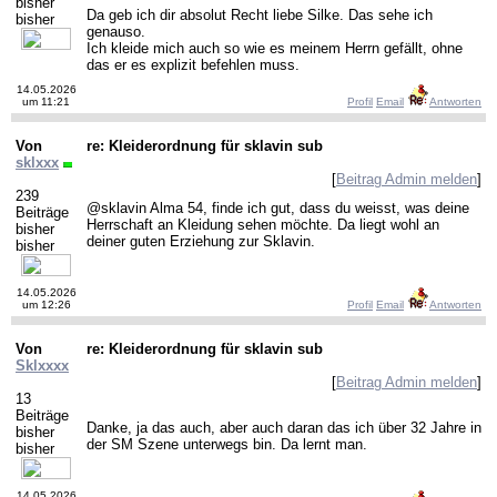
bisher
Da geb ich dir absolut Recht liebe Silke. Das sehe ich
bisher
genauso.
Ich kleide mich auch so wie es meinem Herrn gefällt, ohne
das er es explizit befehlen muss.
14.05.2026
um 11:21
Profil
Email
Antworten
Von
re: Kleiderordnung für sklavin sub
sklxxx
[
Beitrag Admin melden
]
239
@sklavin Alma 54, finde ich gut, dass du weisst, was deine
Beiträge
Herrschaft an Kleidung sehen möchte. Da liegt wohl an
bisher
deiner guten Erziehung zur Sklavin.
bisher
14.05.2026
um 12:26
Profil
Email
Antworten
Von
re: Kleiderordnung für sklavin sub
Sklxxxx
[
Beitrag Admin melden
]
13
Beiträge
Danke, ja das auch, aber auch daran das ich über 32 Jahre in
bisher
der SM Szene unterwegs bin. Da lernt man.
bisher
14.05.2026