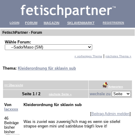
LOGIN
FORUM
MAGAZIN
SKLAVENMARKT
REGISTRIEREN
FetischPartner - Forum
Wähle Forum:
|
« vorheriges Thema
nächstes Thema »
Thema:
Kleiderordnung für sklavin sub
<< Übersicht
Antworten
Seite 1 / 2
wechsle zu
nächste Seite »
Von
Kleiderordnung für sklavin sub
lacxxxx
[
Beitrag Admin melden
]
46
Was is zuviel was zuwenig?ich mag es wenn sie stiefel
Beiträge
strapse engen mini und satinbluse trägt!i love it!
bisher
bisher