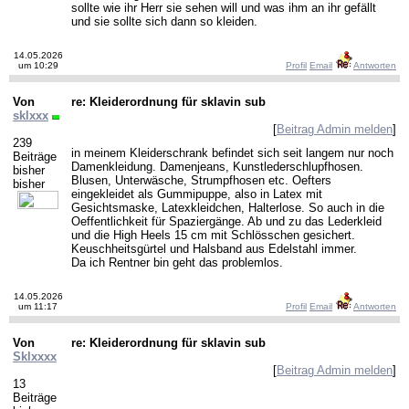
sollte wie ihr Herr sie sehen will und was ihm an ihr gefällt
und sie sollte sich dann so kleiden.
14.05.2026
um 10:29
Profil
Email
Antworten
Von
re: Kleiderordnung für sklavin sub
sklxxx
[
Beitrag Admin melden
]
239
in meinem Kleiderschrank befindet sich seit langem nur noch
Beiträge
Damenkleidung. Damenjeans, Kunstlederschlupfhosen.
bisher
Blusen, Unterwäsche, Strumpfhosen etc. Oefters
bisher
eingekleidet als Gummipuppe, also in Latex mit
Gesichtsmaske, Latexkleidchen, Halterlose. So auch in die
Oeffentlichkeit für Spaziergänge. Ab und zu das Lederkleid
und die High Heels 15 cm mit Schlösschen gesichert.
Keuschheitsgürtel und Halsband aus Edelstahl immer.
Da ich Rentner bin geht das problemlos.
14.05.2026
um 11:17
Profil
Email
Antworten
Von
re: Kleiderordnung für sklavin sub
Sklxxxx
[
Beitrag Admin melden
]
13
Beiträge