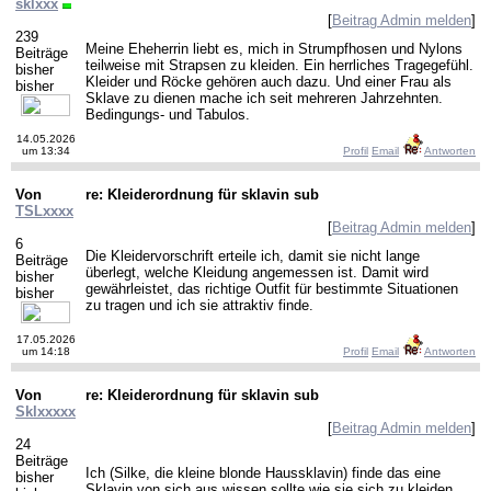
sklxxx
[
Beitrag Admin melden
]
239
Meine Eheherrin liebt es, mich in Strumpfhosen und Nylons
Beiträge
teilweise mit Strapsen zu kleiden. Ein herrliches Tragegefühl.
bisher
Kleider und Röcke gehören auch dazu. Und einer Frau als
bisher
Sklave zu dienen mache ich seit mehreren Jahrzehnten.
Bedingungs- und Tabulos.
14.05.2026
um 13:34
Profil
Email
Antworten
Von
re: Kleiderordnung für sklavin sub
TSLxxxx
[
Beitrag Admin melden
]
6
Die Kleidervorschrift erteile ich, damit sie nicht lange
Beiträge
überlegt, welche Kleidung angemessen ist. Damit wird
bisher
gewährleistet, das richtige Outfit für bestimmte Situationen
bisher
zu tragen und ich sie attraktiv finde.
17.05.2026
um 14:18
Profil
Email
Antworten
Von
re: Kleiderordnung für sklavin sub
Sklxxxxx
[
Beitrag Admin melden
]
24
Beiträge
Ich (Silke, die kleine blonde Haussklavin) finde das eine
bisher
Sklavin von sich aus wissen sollte wie sie sich zu kleiden