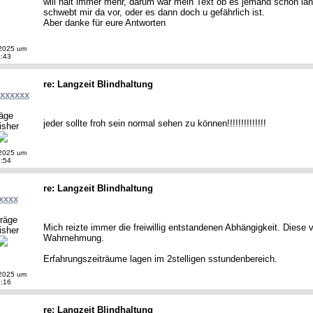
will halt immer mehr, darum war mein Text ob es jemand schon län
schwebt mir da vor, oder es dann doch u gefährlich ist.
Aber danke für eure Antworten
2025 um
:43
re: Langzeit Blindhaltung
xxxxxxx
räge
jeder sollte froh sein normal sehen zu können!!!!!!!!!!!!!!
isher
2025 um
:54
re: Langzeit Blindhaltung
xxxx
träge
Mich reizte immer die freiwillig entstandenen Abhängigkeit. Diese 
isher
Wahrnehmung.
Erfahrungszeiträume lagen im 2stelligen sstundenbereich.
2025 um
:16
re: Langzeit Blindhaltung