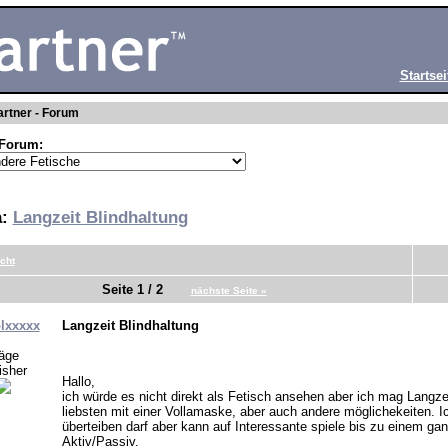
Startsei
rtner - Forum
Forum:
a:
Langzeit Blindhaltung
cht
Seite 1 / 2
nächste Seite »
lxxxxx
Langzeit Blindhaltung
räge
isher
Hallo,
ich würde es nicht direkt als Fetisch ansehen aber ich mag Langze
liebsten mit einer Vollamaske, aber auch andere möglichekeiten. I
überteiben darf aber kann auf Interessante spiele bis zu einem g
Aktiv/Passiv.