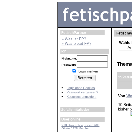
FetischPartner
FetischPa
» Was ist FP?
Wähle 
» Was bietet FP?
Ich
Nickname:
Them
Passwort:
Login merken
<< Übersi
Login ohne Cookies
Passwort vergessen?
Von
Wo
Kostenlos anmelden!
10 Beit
bisher b
Zufallsmitglieder
User online
918 User online, davon 690
Gäste / 228 Member