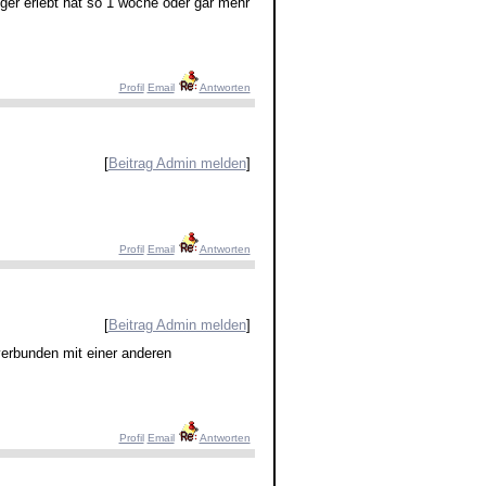
ger erlebt hat so 1 woche oder gar mehr
Profil
Email
Antworten
[
Beitrag Admin melden
]
Profil
Email
Antworten
[
Beitrag Admin melden
]
verbunden mit einer anderen
Profil
Email
Antworten