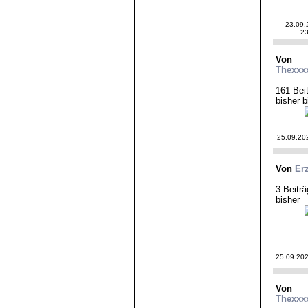
23.09.
23
Von
Thexxx
161 Bei
bisher b
25.09.20
Von
Er
3 Beiträ
bisher
25.09.202
Von
Thexxx