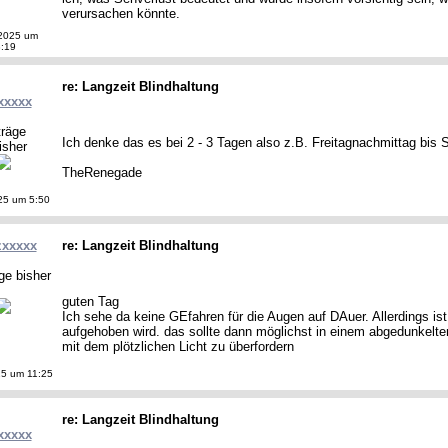
verursachen könnte.
2025 um
:19
re: Langzeit Blindhaltung
xxxxx
träge
Ich denke das es bei 2 - 3 Tagen also z.B. Freitagnachmittag bis S
isher
TheRenegade
25 um 5:50
zxxxxx
re: Langzeit Blindhaltung
ge bisher
guten Tag
Ich sehe da keine GEfahren für die Augen auf DAuer. Allerdings ist
aufgehoben wird. das sollte dann möglichst in einem abgedunkelt
mit dem plötzlichen Licht zu überfordern
5 um 11:25
re: Langzeit Blindhaltung
xxxxx