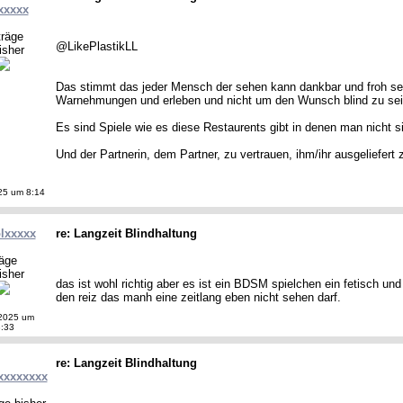
xxxxx
träge
@LikePlastikLL
isher
Das stimmt das jeder Mensch der sehen kann dankbar und froh sein
Warnehmungen und erleben und nicht um den Wunsch blind zu se
Es sind Spiele wie es diese Restaurents gibt in denen man nicht s
Und der Partnerin, dem Partner, zu vertrauen, ihm/ihr ausgeliefert 
25 um 8:14
lxxxxx
re: Langzeit Blindhaltung
räge
isher
das ist wohl richtig aber es ist ein BDSM spielchen ein fetisch un
den reiz das manh eine zeitlang eben nicht sehen darf.
2025 um
:33
re: Langzeit Blindhaltung
xxxxxxxx