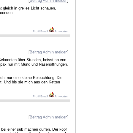
[
Beitrag Admin melden
]
gleich in grelles Licht schauen,
beenden
Profil
Email
Antworten
[
Beitrag Admin melden
]
 Bekannten über Stunden, heisst so von
opax nur mit Mund und Nasenöffnungen.
scht nur eine kleine Beleuchtung. Die
t. Und bis sie mich aus den Ketten
Profil
Email
Antworten
[
Beitrag Admin melden
]
 bei einer sub machen dürfen. Der kopf