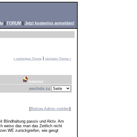
te
|
FORUM
|
Jetzt kostenlos anmelden!
|
« vorheriges Thema
nächstes Thema »
Antworten
wechsle zu
[
Beitrag Admin melden
]
it Blindhaltung passiv und Aktiv. Am
ch weiss das man das Zeitlich nicht
anzen WE zurückgreifen, wie gesgt