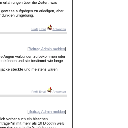
n erfahrungen über die Zeiten, was
t gewisse aufgabgen zu erledigen, aber
r dunklen umgebung.
Profil
Email
Antworten
[
Beitrag Admin melden
]
 die Augen verbunden zu bekommen oder
en können und sie bestimmt wie lange.
gsjacke steckte und meistens waren
Profil
Email
Antworten
[
Beitrag Admin melden
]
lich vorher auch ein bisschen
träger*in mit mehr als 10 Dioptrin weiß
 wenn das ernsthafte Schädigungen