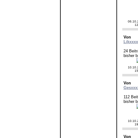
06.10.
12
Von
Likxxx
24 Beit
bisher b
10.10.
15
Von
Gesxxx
112 Bei
bisher b
10.10.
19
Von