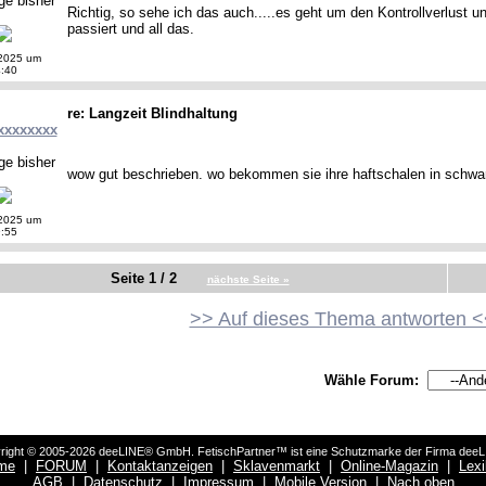
ge bisher
Richtig, so sehe ich das auch.....es geht um den Kontrollverlust 
passiert und all das.
2025 um
:40
re: Langzeit Blindhaltung
xxxxxxxx
ge bisher
wow gut beschrieben. wo bekommen sie ihre haftschalen in schwa
2025 um
:55
Seite 1 / 2
nächste Seite »
>> Auf dieses Thema antworten <
Wähle Forum:
right © 2005-2026 deeLINE® GmbH. FetischPartner™ ist eine Schutzmarke der Firma dee
me
|
FORUM
|
Kontaktanzeigen
|
Sklavenmarkt
|
Online-Magazin
|
Lex
AGB
|
Datenschutz
|
Impressum
|
Mobile Version
|
Nach oben