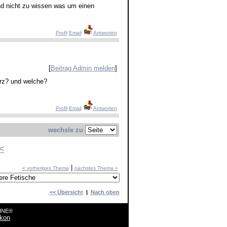
und nicht zu wissen was um einen
Profil
Email
Antworten
[
Beitrag Admin melden
]
rz? und welche?
Profil
Email
Antworten
wechsle zu
<
|
« vorheriges Thema
nächstes Thema »
<< Übersicht
|
Nach oben
LINE®
ikon