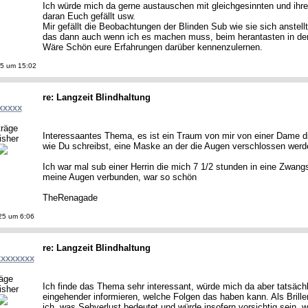
Ich würde mich da gerne austauschen mit gleichgesinnten und ihre
daran Euch gefällt usw.
Mir gefällt die Beobachtungen der Blinden Sub wie sie sich anstell
das dann auch wenn ich es machen muss, beim herantasten in de
Wäre Schön eure Erfahrungen darüber kennenzulernen.
5 um 15:02
re: Langzeit Blindhaltung
xxxxx
träge
Interessaantes Thema, es ist ein Traum von mir von einer Dame
isher
wie Du schreibst, eine Maske an der die Augen verschlossen werd
Ich war mal sub einer Herrin die mich 7 1/2 stunden in eine Zwan
meine Augen verbunden, war so schön
TheRenagade
25 um 6:06
re: Langzeit Blindhaltung
xxxxxxxx
räge
Ich finde das Thema sehr interessant, würde mich da aber tatsäch
isher
eingehender informieren, welche Folgen das haben kann. Als Brillen
ich, was Sehverlust bedeutet und würde insofern vorsichtig sein,