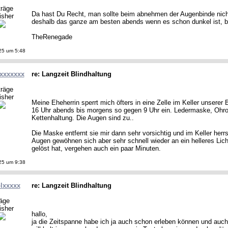
träge
Da hast Du Recht, man sollte beim abnehmen der Augenbinde nicht 
isher
deshalb das ganze am besten abends wenn es schon dunkel ist, 
TheRenegade
25 um 5:48
lxxxxxxx
re: Langzeit Blindhaltung
träge
isher
Meine Eheherrin sperrt mich öfters in eine Zelle im Keller unserer
16 Uhr abends bis morgens so gegen 9 Uhr ein. Ledermaske, Ohr
Kettenhaltung. Die Augen sind zu..
Die Maske entfernt sie mir dann sehr vorsichtig und im Keller herr
Augen gewöhnen sich aber sehr schnell wieder an ein helleres Lich
gelöst hat, vergehen auch ein paar Minuten.
25 um 9:38
lxxxxx
re: Langzeit Blindhaltung
räge
isher
hallo,
ja die Zeitspanne habe ich ja auch schon erleben können und auch