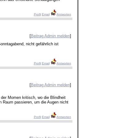
Profil
Email
Antworten
[
Beitrag Admin melden
]
onntagabend, nicht gefährlich ist
Profil
Email
Antworten
[
Beitrag Admin melden
]
 der Momen kritisch, wo die Blindheit
en Raum passieren, um die Augen nicht
Profil
Email
Antworten