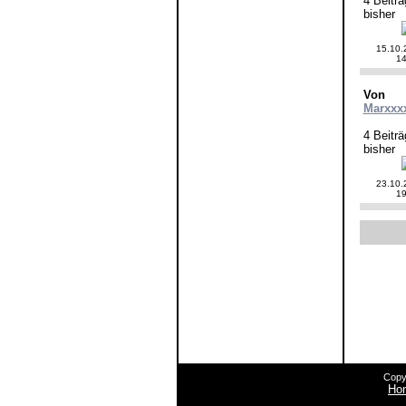
4 Beiträ
bisher
15.10.
14
Von
Marxxx
4 Beiträ
bisher
23.10.
19
Copy
Ho