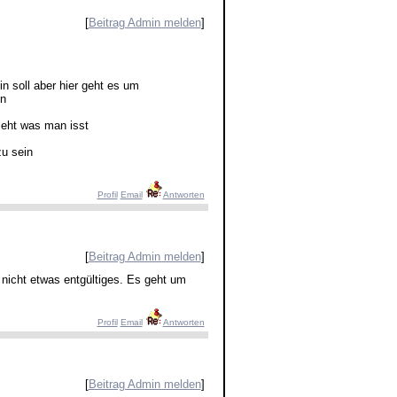
[
Beitrag Admin melden
]
 soll aber hier geht es um
in
ieht was man isst
zu sein
Profil
Email
Antworten
[
Beitrag Admin melden
]
d nicht etwas entgültiges. Es geht um
Profil
Email
Antworten
[
Beitrag Admin melden
]