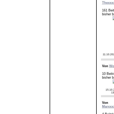
Thexxx
161 Bei
bisher b
11.10.20
Von
Wo
10 Beit
bisher b
15.10.
13
Von
Marxxx