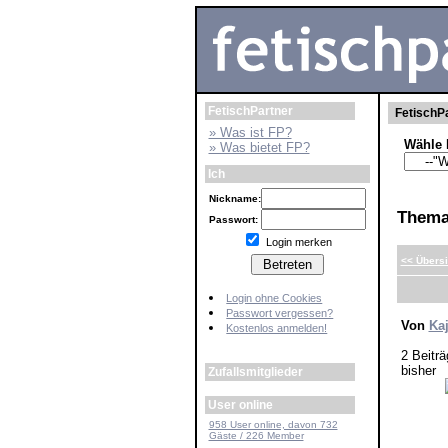
FetischPartner
FetischPa
» Was ist FP?
Wähle 
» Was bietet FP?
Ich
Nickname:
Them
Passwort:
Login merken
<< Übersi
Login ohne Cookies
Passwort vergessen?
Von
Ka
Kostenlos anmelden!
2 Beiträ
bisher
Zufallsmitglieder
User online
958 User online, davon 732
Gäste / 226 Member