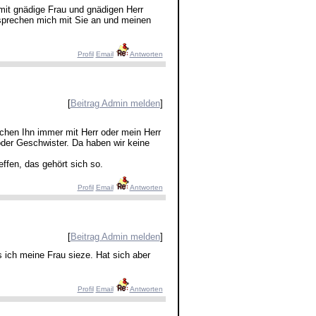
mit gnädige Frau und gnädigen Herr
 sprechen mich mit Sie an und meinen
Profil
Email
Antworten
[
Beitrag Admin melden
]
chen Ihn immer mit Herr oder mein Herr
 oder Geschwister. Da haben wir keine
ffen, das gehört sich so.
Profil
Email
Antworten
[
Beitrag Admin melden
]
ss ich meine Frau sieze. Hat sich aber
Profil
Email
Antworten