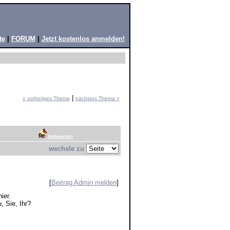
te
|
FORUM
|
Jetzt kostenlos anmelden!
|
« vorheriges Thema
nächstes Thema »
Antworten
wechsle zu
[
Beitrag Admin melden
]
ier.
, Sie, Ihr?