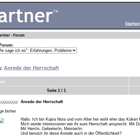
Startsei
rtner - Forum
Forum:
a:
Anrede der Herrschaft
cht
Seite 1 / 1
jxxxxxxxx
Anrede der Herrschaft
ge bisher
Hallo. Ich bin Kajira Nora und vom Alter her wohl eher das Küken h
Mich würde interessieren wie ihr eure Herrschaft ansprecht. Mit Du
Mit Herr/in, Gebieter/in, Meister/in.
Und benutzt ihr diese Anrede auch in der Öffentlichkeit?