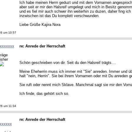
Ich habe meinen Herrn geduzt und mit dem Vornamen angesproche
aber seit er mir den Halsreif umgelegt und mich in Besitz genomm
und es fiel mir auch schwer ihn weiterhin zu duzen, daher fing ich
inzwischen ist das Du komplett verschwunden.
Liebe Grüße Kajira Nora
26 um 10:57
lxxxxxxx
re: Anrede der Herrschaft
träge
isher
Schön geschrieben von dir. Seit du den Halsreif trägts....
Meine Eheherrin muss ich immer mit "Sie" anreden. Immer und über
halt "nein, Herrin". Sie bei ihrem Vornamen oder mit Du anreden ge
Sie ruft oder nennt mich Sklave. Manchmal sagt sie mir den Vor
Ich finde, das gehört sich so.
26 um 11:34
re: Anrede der Herrschaft
xxxxxx