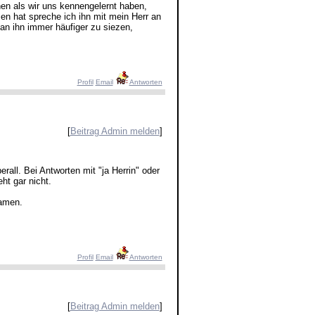
n als wir uns kennengelernt haben,
en hat spreche ich ihn mit mein Herr an
 an ihn immer häufiger zu siezen,
Profil
Email
Antworten
[
Beitrag Admin melden
]
all. Bei Antworten mit "ja Herrin" oder
ht gar nicht.
namen.
Profil
Email
Antworten
[
Beitrag Admin melden
]