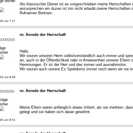
ge bisher
Als klassischer Diener ist es vorgeschrieben meine Herrschaften 
anzusprechen ein duzen ist mir nicht erlaubt,meine Herrschaften
Rufnamen Bertram.
26 um 7:17
re: Anrede der Herrschaft
xxxxxxxx
räge
Hallo.
isher
Wir siezen unseren Herrn selbstverständlich auch immer und spre
an, auch in der Öffentlichkeit oder in Anwesenheit unserer Eltern
Hemmungen. Er ist der Herr und das immer und ausnahmslos.
Wir siezen auch unsere Ex Spieldoms immer noch wenn wir sie tre
26 um 9:45
lxxxxxxx
re: Anrede der Herrschaft
träge
isher
Meine Eltern waren anfänglich etwas irritiert, als sie merkten, da
gelegt und sie haben sich daran gewöhnt.
26 um 9:51