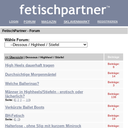
LOGIN
FORUM
MAGAZIN
SKLAVENMARKT
REGISTRIEREN
FetischPartner - Forum
Wähle Forum:
Beiträge
<< Übersicht
| Dessous / Highheel / Stiefel
Beiträge:
High Heels dauerhaft tragen
6
Beiträge:
Durchsichtige Morgenmäntel
14
Beiträge:
Welche Ballerinas?
3
Männer in Highheels/Stiefeln - erotisch oder
Beiträge:
lächerlich?
138
Seite:
(
1
2
3
...
10
)
Beiträge:
Verkürzte Ballet Boots
4
BH-Fetisch
Beiträge:
19
Seite:
(
1
2
)
Halterlose , ohne Slip mit kurzem Minirock
Beiträge: