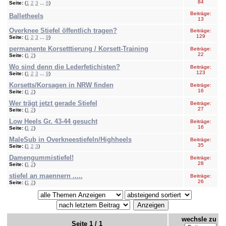
84
Seite:
(
1
2
3
...
6
)
Beiträge:
Balletheels
13
Overknee Stiefel öffentlich tragen?
Beiträge:
129
Seite:
(
1
2
3
...
9
)
permanente Korsetttierung / Korsett-Training
Beiträge:
22
Seite:
(
1
2
)
Wo sind denn die Lederfetichisten?
Beiträge:
123
Seite:
(
1
2
3
...
9
)
Korsetts/Korsagen in NRW finden
Beiträge:
16
Seite:
(
1
2
)
Wer trägt jetzt gerade Stiefel
Beiträge:
27
Seite:
(
1
2
)
Low Heels Gr. 43-44 gesucht
Beiträge:
16
Seite:
(
1
2
)
MaleSub in Overkneestiefeln/Highheels
Beiträge:
35
Seite:
(
1
2
3
)
Damengummistiefel!
Beiträge:
28
Seite:
(
1
2
)
stiefel an maennern .....
Beiträge:
26
Seite:
(
1
2
)
wechsle zu
Seite 1 / 1