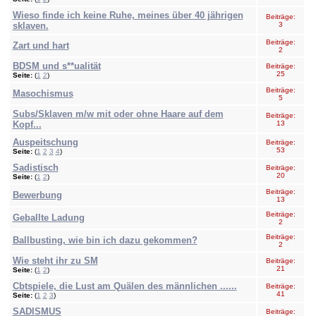
Wieso finde ich keine Ruhe, meines über 40 jährigen
Beiträge:
sklaven.
3
Beiträge:
Zart und hart
2
BDSM und s**ualität
Beiträge:
25
Seite:
(
1
2
)
Beiträge:
Masochismus
5
Subs/Sklaven m/w mit oder ohne Haare auf dem
Beiträge:
Kopf...
13
Auspeitschung
Beiträge:
53
Seite:
(
1
2
3
4
)
Sadistisch
Beiträge:
20
Seite:
(
1
2
)
Beiträge:
Bewerbung
13
Beiträge:
Geballte Ladung
2
Beiträge:
Ballbusting, wie bin ich dazu gekommen?
2
Wie steht ihr zu SM
Beiträge:
21
Seite:
(
1
2
)
Cbtspiele, die Lust am Quälen des männlichen ......
Beiträge:
41
Seite:
(
1
2
3
)
SADISMUS
Beiträge: