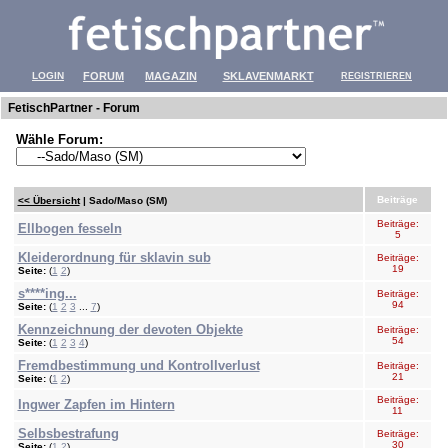
LOGIN
FORUM
MAGAZIN
SKLAVENMARKT
REGISTRIEREN
FetischPartner - Forum
Wähle Forum:
Beiträge
<< Übersicht
| Sado/Maso (SM)
Beiträge:
Ellbogen fesseln
5
Kleiderordnung für sklavin sub
Beiträge:
19
Seite:
(
1
2
)
s****ing...
Beiträge:
94
Seite:
(
1
2
3
...
7
)
Kennzeichnung der devoten Objekte
Beiträge:
54
Seite:
(
1
2
3
4
)
Fremdbestimmung und Kontrollverlust
Beiträge:
21
Seite:
(
1
2
)
Beiträge:
Ingwer Zapfen im Hintern
11
Selbsbestrafung
Beiträge:
30
Seite:
(
1
2
)