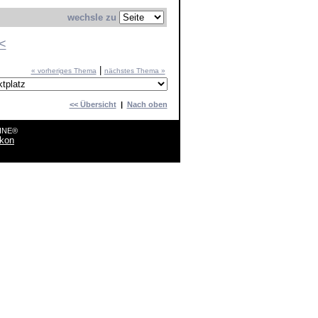
wechsle zu
<
|
« vorheriges Thema
nächstes Thema »
<< Übersicht
|
Nach oben
LINE®
ikon