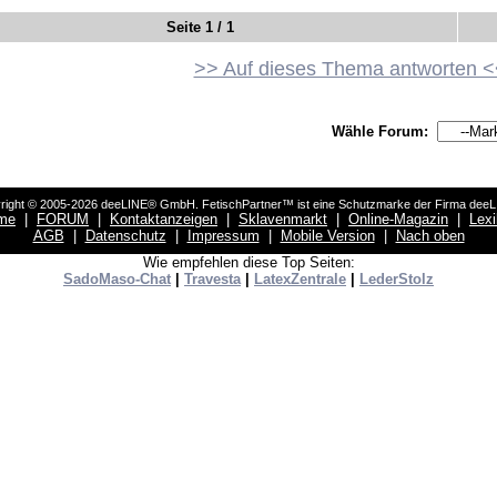
Seite 1 / 1
>> Auf dieses Thema antworten <
Wähle Forum:
right © 2005-2026 deeLINE® GmbH. FetischPartner™ ist eine Schutzmarke der Firma dee
me
|
FORUM
|
Kontaktanzeigen
|
Sklavenmarkt
|
Online-Magazin
|
Lex
AGB
|
Datenschutz
|
Impressum
|
Mobile Version
|
Nach oben
Wie empfehlen diese Top Seiten:
SadoMaso-Chat
|
Travesta
|
LatexZentrale
|
LederStolz