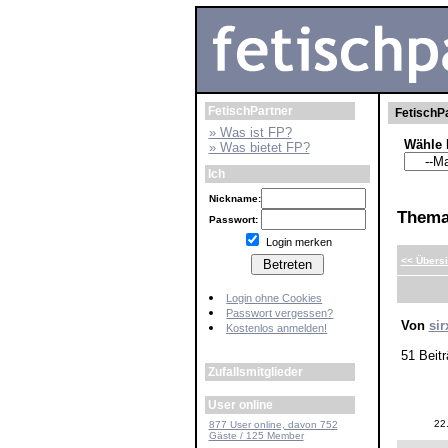
FetischPartner
FetischPa
» Was ist FP?
Wähle 
» Was bietet FP?
Ich
Nickname:
Them
Passwort:
Login merken
<< Übersi
Login ohne Cookies
Passwort vergessen?
Von
sir
Kostenlos anmelden!
51 Beitr
Zufallsmitglieder
User online
22
877 User online, davon 752
Gäste / 125 Member