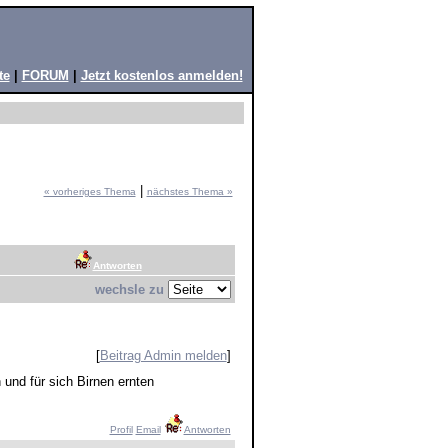
te
|
FORUM
|
Jetzt kostenlos anmelden!
|
« vorheriges Thema
nächstes Thema »
Antworten
wechsle zu
[
Beitrag Admin melden
]
und für sich Birnen ernten
Profil
Email
Antworten