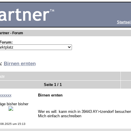
Startsei
rtner - Forum
Forum:
a:
Birnen ernten
cht
Seite 1 / 1
xxxxxx
Birnen ernten
äge bisher bisher
Wer es will. kann mich in 39443 AY>tzendorf besuchen 
Mich einfach anschreiben
.08.2025 um 15:13