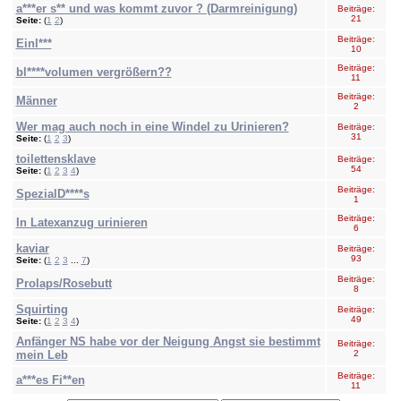
a***er s** und was kommt zuvor ? (Darmreinigung)
Beiträge:
21
Seite:
(
1
2
)
Beiträge:
Einl***
10
Beiträge:
bl****volumen vergrößern??
11
Beiträge:
Männer
2
Wer mag auch noch in eine Windel zu Urinieren?
Beiträge:
31
Seite:
(
1
2
3
)
toilettensklave
Beiträge:
54
Seite:
(
1
2
3
4
)
Beiträge:
SpezialD****s
1
Beiträge:
In Latexanzug urinieren
6
kaviar
Beiträge:
93
Seite:
(
1
2
3
...
7
)
Beiträge:
Prolaps/Rosebutt
8
Squirting
Beiträge:
49
Seite:
(
1
2
3
4
)
Anfänger NS habe vor der Neigung Angst sie bestimmt
Beiträge:
mein Leb
2
Beiträge:
a***es Fi**en
11