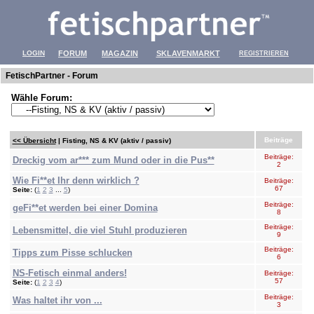
LOGIN
FORUM
MAGAZIN
SKLAVENMARKT
REGISTRIEREN
FetischPartner - Forum
Wähle Forum:
Beiträge
<< Übersicht
| Fisting, NS & KV (aktiv / passiv)
Beiträge:
Dreckig vom ar*** zum Mund oder in die Pus**
2
Wie Fi**et Ihr denn wirklich ?
Beiträge:
67
Seite:
(
1
2
3
...
5
)
Beiträge:
geFi**et werden bei einer Domina
8
Beiträge:
Lebensmittel, die viel Stuhl produzieren
9
Beiträge:
Tipps zum Pisse schlucken
6
NS-Fetisch einmal anders!
Beiträge:
57
Seite:
(
1
2
3
4
)
Beiträge:
Was haltet ihr von ...
3