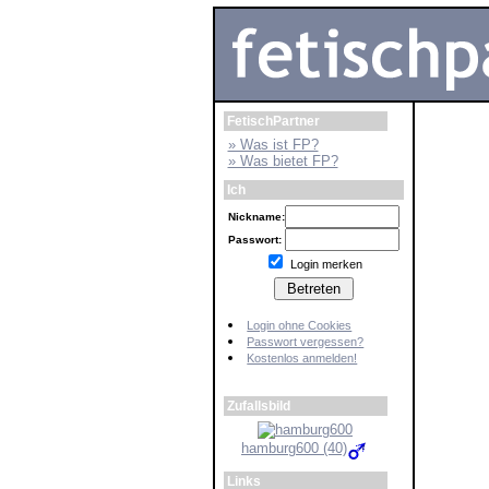
FetischPartner
» Was ist FP?
» Was bietet FP?
Ich
Nickname:
Passwort:
Login merken
Login ohne Cookies
Passwort vergessen?
Kostenlos anmelden!
Zufallsbild
hamburg600 (40)
Links