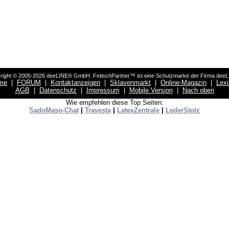
right © 2005-2026 deeLINE® GmbH. FetischPartner™ ist eine Schutzmarke der Firma dee
me
|
FORUM
|
Kontaktanzeigen
|
Sklavenmarkt
|
Online-Magazin
|
Lex
AGB
|
Datenschutz
|
Impressum
|
Mobile Version
|
Nach oben
Wie empfehlen diese Top Seiten:
SadoMaso-Chat
|
Travesta
|
LatexZentrale
|
LederStolz