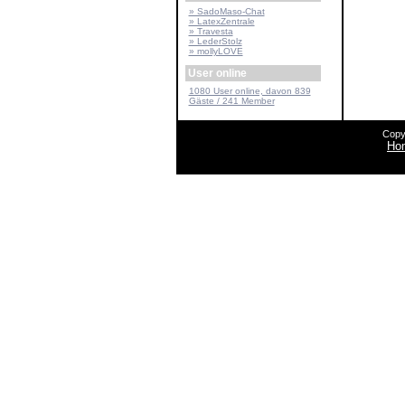
» SadoMaso-Chat
» LatexZentrale
» Travesta
» LederStolz
» mollyLOVE
User online
1080 User online, davon 839
Gäste / 241 Member
Copy
Ho