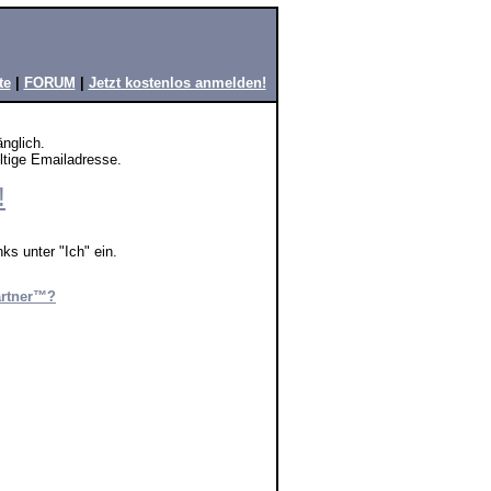
te
|
FORUM
|
Jetzt kostenlos anmelden!
änglich.
ültige Emailadresse.
!
ks unter "Ich" ein.
artner™?