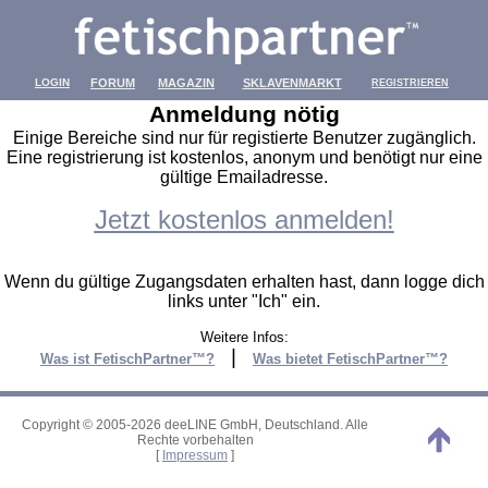
LOGIN
FORUM
MAGAZIN
SKLAVENMARKT
REGISTRIEREN
Anmeldung nötig
Einige Bereiche sind nur für registierte Benutzer zugänglich.
Eine registrierung ist kostenlos, anonym und benötigt nur eine
gültige Emailadresse.
Jetzt kostenlos anmelden!
Wenn du gültige Zugangsdaten erhalten hast, dann logge dich
links unter "Ich" ein.
Weitere Infos:
|
Was ist FetischPartner™?
Was bietet FetischPartner™?
Copyright © 2005-2026 deeLINE GmbH, Deutschland. Alle
Rechte vorbehalten
[
Impressum
]